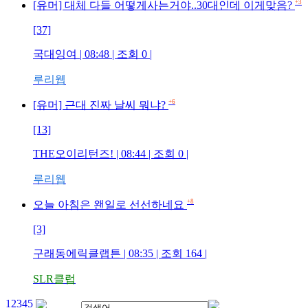
+3
[유머] 대체 다들 어떻게사는거야..30대인데 이게맞음?
[37]
국대잉여
| 08:48 | 조회
0
|
루리웹
+6
[유머] 근대 진짜 날씨 뭐냐?
[13]
THE오이리턴즈!
| 08:44 | 조회
0
|
루리웹
+8
오늘 아침은 왠일로 선선하네요
[3]
구래동에릭클랩튼
| 08:35 | 조회
164
|
SLR클럽
1
2
3
4
5