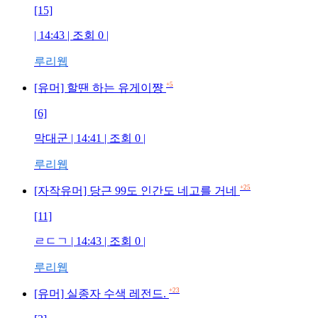
[15]
| 14:43 | 조회
0
|
루리웹
+5
[유머] 할땐 하는 유게이쨩
[6]
막대군
| 14:41 | 조회
0
|
루리웹
+25
[자작유머] 당근 99도 인간도 네고를 거네
[11]
ㄹㄷㄱ
| 14:43 | 조회
0
|
루리웹
+23
[유머] 실종자 수색 레전드.