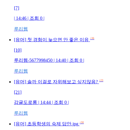
[7]
| 14:46 | 조회
0
|
루리웹
+36
[유머] 첫 경험이 늦으면 안 좋은 이유
[10]
루리웹-5677998450
| 14:40 | 조회
0
|
루리웹
+23
[유머] 솔까 이걸로 자위해보고 싶지않음?
[21]
감귤도로롱
| 14:44 | 조회
0
|
루리웹
+30
[유머] 초등학생의 숙제 답안.jpg