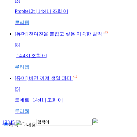
[3]
Prophe12t
| 14:41 | 조회
0
|
루리웹
+25
[유머] 전여친을 붙잡고 싶은 미숙한 발악
[8]
| 14:43 | 조회
0
|
루리웹
+12
[유머] 비건 꺼져 생일 파티
[5]
토네르
| 14:41 | 조회
0
|
루리웹
1
2
3
4
5
제목
내용