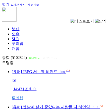
핫게
실시간 커뮤니티 인기글
보배
오유
SLR
루리웹
랜덤
종합 (5102824)
썸네일on
다크모드 on
로딩중. . .
+29
[유머] JRPG 서브퀘 레전드...jpg
[5]
| 14:43 | 조회
0
|
루리웹
+28
[유머] 옛날이 살기 좋았다는 사람들 다 허언임 ㅋㅋ