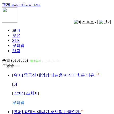
핫게
실시간 커뮤니티 인기글
보배
오유
SLR
루리웹
랜덤
종합 (5101388)
썸네일on
다크모드 on
로딩중. . .
+13
[유머] 중국산 태양광 패널을 이기기 힘든 이유
[3]
| 22:07 | 조회
0
|
루리웹
+3
[유머] 원댄스 애니가 총체적 난국인게