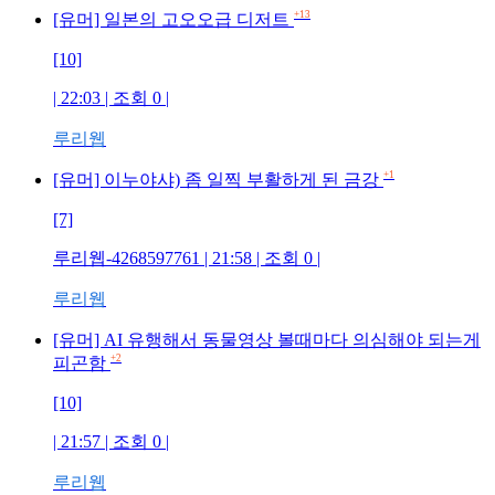
+13
[유머] 일본의 고오오급 디저트
[10]
| 22:03 | 조회
0
|
루리웹
+1
[유머] 이누야샤) 좀 일찍 부활하게 된 금강
[7]
루리웹-4268597761
| 21:58 | 조회
0
|
루리웹
[유머] AI 유행해서 동물영상 볼때마다 의심해야 되는게
+2
피곤함
[10]
| 21:57 | 조회
0
|
루리웹