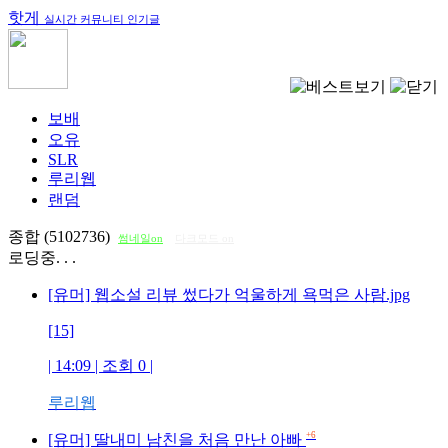
핫게
실시간 커뮤니티 인기글
보배
오유
SLR
루리웹
랜덤
종합 (5102736)
썸네일on
다크모드 on
로딩중. . .
[유머] 웹소설 리뷰 썼다가 억울하게 욕먹은 사람.jpg
[15]
| 14:09 | 조회
0
|
루리웹
+6
[유머] 딸내미 남친을 처음 만난 아빠