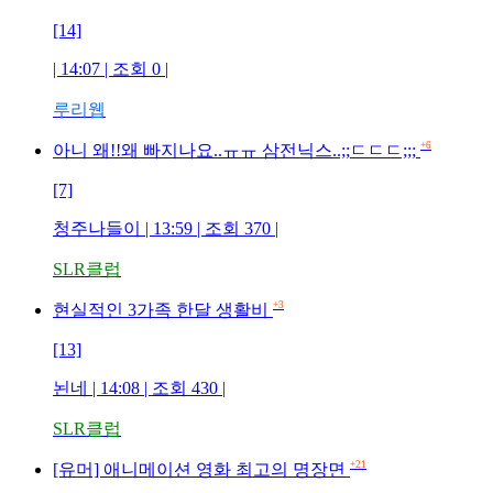
[14]
| 14:07 | 조회
0
|
루리웹
+6
아니 왜!!왜 빠지나요..ㅠㅠ 삼전닉스..;;ㄷㄷㄷ;;;
[7]
청주나들이
| 13:59 | 조회
370
|
SLR클럽
+3
현실적인 3가족 한달 생활비
[13]
뇐네
| 14:08 | 조회
430
|
SLR클럽
+21
[유머] 애니메이션 영화 최고의 명장면