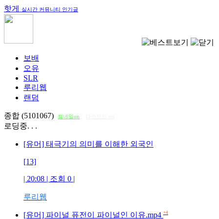
핫게
실시간 커뮤니티 인기글
보배
오유
SLR
루리웹
랜덤
종합 (5101067)
썸네일on
다크모드 on
로딩중. . .
[유머] 태극기의 의미를 이해한 외국인
[13]
| 20:08 | 조회
0
|
루리웹
+4
[유머] 파이널 퓨전이 파이널인 이유.mp4