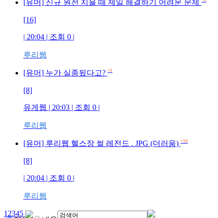
+6
[유머] 신규 원전 지을 때 제일 해결하기 어려운 문제
[16]
| 20:04 | 조회
0
|
루리웹
+3
[유머] 누가 실종됬다고?
[8]
유게웹
| 20:03 | 조회
0
|
루리웹
+10
[유머] 루리웹 헬스장 썰 레전드 . JPG (더러움)
[8]
| 20:04 | 조회
0
|
루리웹
1
2
3
4
5