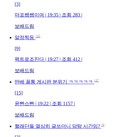
[3]
마포쌥쌥이여 | 19:35 | 조회 283 |
보배드림
+12
알정찍등
[9]
팩트로조진다 | 19:27 | 조회 412 |
보배드림
+17
딴베 꼴통 게시판 분위기 ㅋㅋㅋㅋㅋ
[15]
윤빤스빤 | 19:22 | 조회 1157 |
보배드림
+4
쩔래단들 열심히 글쓰더니 담탐 시간임?