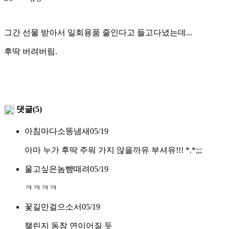
그간 선물 받아서 일회용품 줄인다고 들고다녔는데...
후딱 버려버림.
댓글(5)
아침마다소똥냄새
05/19
아마 누가 후딱 주워 가지 않을까유 부셔유!!! *.*;;;
울고싶은놈뺨때려
05/19
ㅋㅋㅋㅋ
꽃길만걸으소서
05/19
챌린지 동참 연이어질 듯