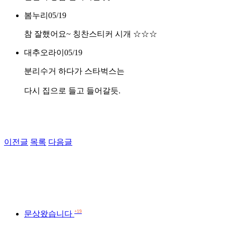
봄누리
05/19
참 잘했어요~ 칭찬스티커 시개 ☆☆☆
대추오라이
05/19
분리수거 하다가 스타벅스는
다시 집으로 들고 들어갈듯.
이전글
목록
다음글
+19
문상왔습니다