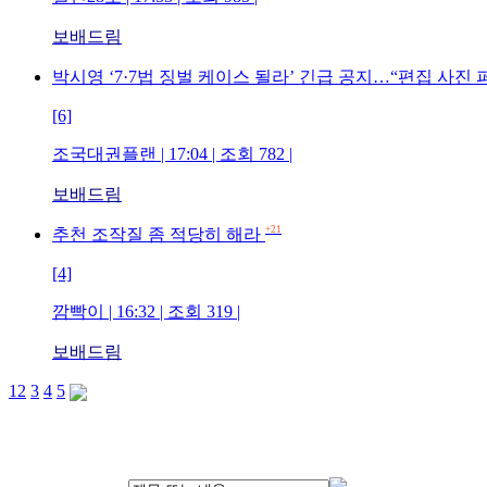
보배드림
박시영 ‘7·7법 징벌 케이스 될라’ 긴급 공지…“편집 사진 
[6]
조국대권플랜 | 17:04 | 조회 782 |
보배드림
+21
추천 조작질 좀 적당히 해라
[4]
깜빡이 | 16:32 | 조회 319 |
보배드림
1
2
3
4
5