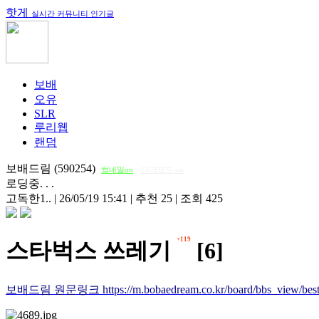
핫게
실시간 커뮤니티 인기글
보배
오유
SLR
루리웹
랜덤
보배드림 (590254)
썸네일on
다크모드 on
로딩중. . .
고독한1..
|
26/05/19 15:41
|
추천 25
|
조회 425
+119
스타벅스 쓰레기
[6]
보배드림 원문링크 https://m.bobaedream.co.kr/board/bbs_view/best