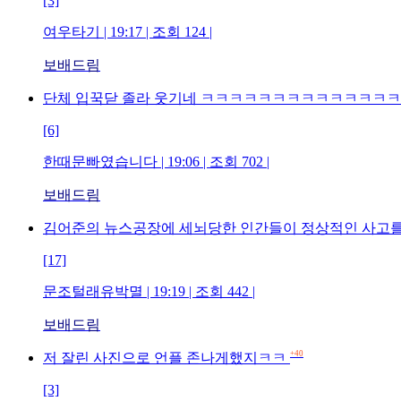
[3]
여우타기 | 19:17 | 조회 124 |
보배드림
단체 입꾹닫 졸라 웃기네 ㅋㅋㅋㅋㅋㅋㅋㅋㅋㅋㅋㅋㅋ
[6]
한때문빠였습니다 | 19:06 | 조회 702 |
보배드림
김어준의 뉴스공장에 세뇌당한 인간들이 정상적인 사고를
[17]
문조털래유박멸 | 19:19 | 조회 442 |
보배드림
+40
저 잘린 사진으로 언플 존나게했지ㅋㅋ
[3]