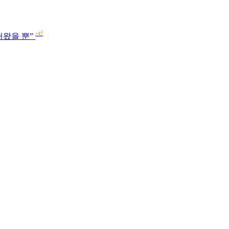
+47
퍼왔을 뿐”