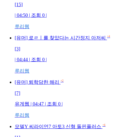
[15]
| 04:50 | 조회
0
|
루리웹
+4
[유머] 로ㄹㅣ를 찾았다는 시간정지 아저씨
[3]
| 04:44 | 조회
0
|
루리웹
+2
[유머] 퇴학당한 해리
[7]
유게웹
| 04:47 | 조회
0
|
루리웹
+6
모델Y 씨라이언7 아토3 신형 돌핀플러스