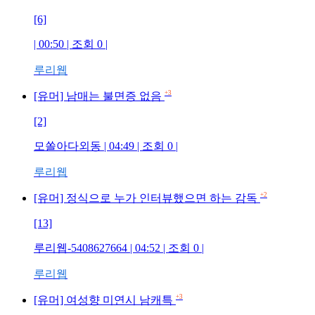
[6]
| 00:50 | 조회
0
|
루리웹
+3
[유머] 남매는 불면증 없음
[2]
모쏠아다외동
| 04:49 | 조회
0
|
루리웹
+2
[유머] 정식으로 누가 인터뷰했으면 하는 감독
[13]
루리웹-5408627664
| 04:52 | 조회
0
|
루리웹
+3
[유머] 여성향 미연시 남캐특