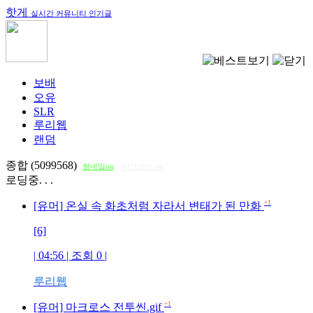
핫게
실시간 커뮤니티 인기글
보배
오유
SLR
루리웹
랜덤
종합 (5099568)
썸네일on
다크모드 on
로딩중. . .
+1
[유머] 온실 속 화초처럼 자라서 변태가 된 만화
[6]
| 04:56 | 조회
0
|
루리웹
+1
[유머] 마크로스 전투씬.gif