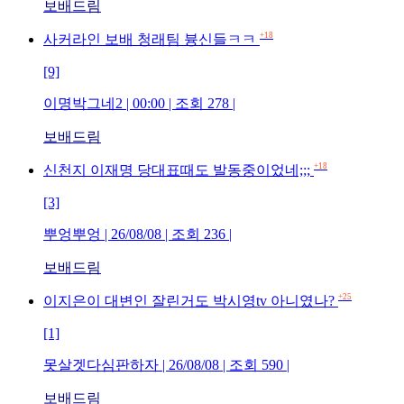
보배드림
+18
사커라인 보배 청래팀 븅신들ㅋㅋ
[9]
이명박그네2 | 00:00 | 조회 278 |
보배드림
+18
신천지 이재명 당대표때도 발동중이었네;;;
[3]
뿌엉뿌엉 | 26/08/08 | 조회 236 |
보배드림
+25
이지은이 대변인 잘린거도 박시영tv 아니였나?
[1]
못살겟다심판하자 | 26/08/08 | 조회 590 |
보배드림