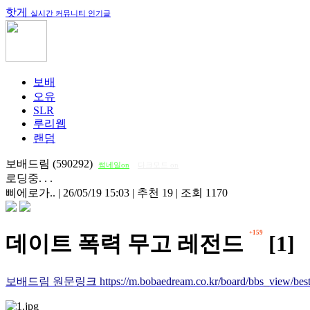
핫게
실시간 커뮤니티 인기글
보배
오유
SLR
루리웹
랜덤
보배드림 (590292)
썸네일on
다크모드 on
로딩중. . .
삐에로가..
|
26/05/19 15:03
|
추천 19
|
조회 1170
+159
데이트 폭력 무고 레전드
[1]
보배드림 원문링크 https://m.bobaedream.co.kr/board/bbs_view/best