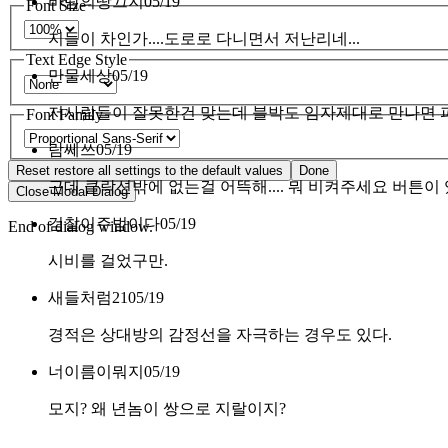
바람의땅끄지
05/19
Font Size
지들이 차인가....도로로 다니면서 저난리네...
Text Edge Style
만물세상
05/19
저사람들이 잘못한건 맞는데 블박도 임자제대로 만나면 
Font Family
람쎄쓰
05/19
Reset
restore all settings to the default values
Done
근데 클락션밖에 없는걸 어뜩해.... 뭐 비켜주세요 버튼이 
Close Modal Dialog
검찰이주범이다
05/19
End of dialog window.
시비를 걸었구만.
새들처럼21
05/19
경적은 상대방의 감정선을 자극하는 경우도 있다.
너이름이뭐지
05/19
모지? 왜 년놈이 쌍으로 지랄이지?