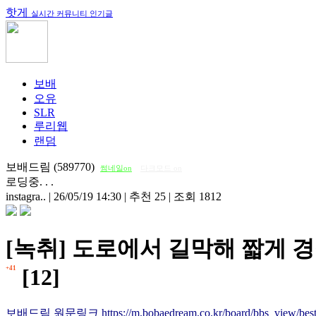
핫게
실시간 커뮤니티 인기글
보배
오유
SLR
루리웹
랜덤
보배드림 (589770)
썸네일on
다크모드 on
로딩중. . .
instagra..
|
26/05/19 14:30
|
추천 25
|
조회 1812
[녹취] 도로에서 길막해 짧게 
+41
[12]
보배드림 원문링크 https://m.bobaedream.co.kr/board/bbs_view/best