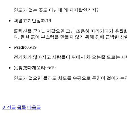
인도가 없는 곳도 아닌데 왜 저지랄인거지?
격렬고기반장
05/19
클릭션을 굳이... 저같으면 그냥 조용히 따라가다가 추
다. 괜한 긁어 부스럼을 만들지 않기 위해 진째 급박한 
wsedrc
05/19
전기차가 많아지고 사람들이 뒤에서 차 오는줄 모르는 사
못찾겠다개꼬리
05/19
인도가 없으면 몰라도 차도를 수평으로 두명이 걸어가는건
이전글
목록
다음글