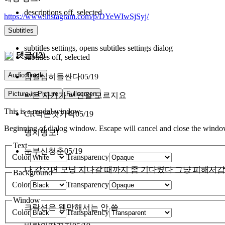
descriptions off
, selected
https://www.instagram.com/p/DYeWIwSjSyj/
Subtitles
subtitles settings
, opens subtitles settings dialog
댓글(12)
subtitles off
, selected
Audio Track
참열심히들싼다
05/19
Picture-in-Picture
Fullscreen
ㅄ은 자기가 ㅄ인걸 모르지요
This is a modal window.
CR먹은젓가락
05/19
Beginning of dialog window. Escape will cancel and close the windo
병지병모!
Text
눈부신청춘
05/19
Color
Transparency
나 같으면 모닝 지나갈 때까지 좀 기다렸다 그냥 피해서감
Background
Color
Transparency
Window
크락션은 웬만해서는 안 씀
Color
Transparency