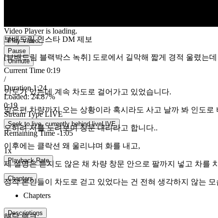
Video Player is loading.
보배드림 인스타 DM 제보
Play Video
Pause
[보배드림 블랙박스 녹취] 도로에서 길막해 짧게 경적 울렸는데
Unmute
Current Time
0:20
/
Duration
1:24
인도가 있는데 계속 차도로 걸어가고 있었습니다.
Loaded
:
26.15%
0:20
맞은편 차량까지 오는 상황이라 혹시라도 사고 날까 봐 인도로
Stream Type
LIVE
Seek to live, currently behind live
LIVE
오히려 저를 노려보며 창문 내리라고 합니다..
Remaining Time
-
1:04
이후에는 클락션 왜 울리냐며 화를 내고,
1x
Playback Rate
제 설명은 듣지도 않은 채 차량 창문 안으로 팔까지 넣고 차를 
Chapters
정작 본인들이 차도로 걷고 있었다는 건 전혀 생각하지 않는 모
Chapters
Descriptions
해당 링크: