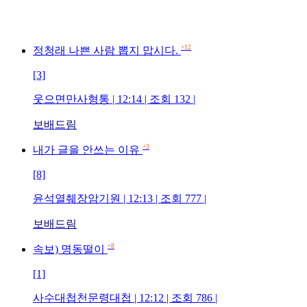
+12
정청래 나쁜 사람 뽑지 맙시다.
[3]
웃으면만사형통 | 12:14 | 조회 132 |
보배드림
+3
내가 글을 안쓰는 이유
[8]
윤석열췌장암기원 | 12:13 | 조회 777 |
보배드림
+8
속보) 명동떨이
[1]
사수대첩천문령대첩 | 12:12 | 조회 786 |