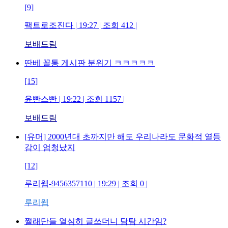
[9]
팩트로조진다
| 19:27 | 조회
412
|
보배드림
딴베 꼴통 게시판 분위기 ㅋㅋㅋㅋㅋ
[15]
윤빤스빤
| 19:22 | 조회
1157
|
보배드림
[유머] 2000년대 초까지만 해도 우리나라도 문화적 열등
감이 엄청났지
[12]
루리웹-9456357110
| 19:29 | 조회
0
|
루리웹
쩔래단들 열심히 글쓰더니 담탐 시간임?