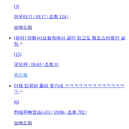
[3]
여우타기
| 19:17 | 조회
124
|
보배드림
[유머] 약혐)서브컬쳐에서 글만 읽고도 혐오스러웠던 설
+1
정
[15]
굿뜨맨
| 19:43 | 조회
0
|
루리웹
단체 입꾹닫 졸라 웃기네 ㅋㅋㅋㅋㅋㅋㅋㅋㅋㅋㅋㅋㅋ
+1
ㅋ
[6]
한때문빠였습니다
| 19:06 | 조회
702
|
보배드림