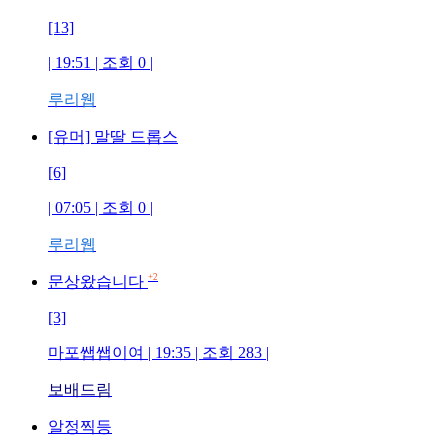
[13]
| 19:51 | 조회
0
|
루리웹
[유머] 말딸 드롭스
[6]
| 07:05 | 조회
0
|
루리웹
+2
문상왔습니다
[3]
마포쌥쌥이여
| 19:35 | 조회
283
|
보배드림
알정찍등