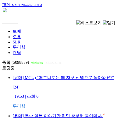
핫게
실시간 커뮤니티 인기글
보배
오유
SLR
루리웹
랜덤
종합 (5098889)
썸네일on
다크모드 on
로딩중. . .
[유머] MCU) "매그니토는 왜 자꾸 선역으로 돌아와요?"
[24]
| 19:53 | 조회
0
|
루리웹
+1
[유머] 무슨 일본 이야기만 하면 총부터 들이미냐