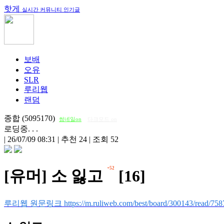
핫게
실시간 커뮤니티 인기글
보배
오유
SLR
루리웹
랜덤
종합 (5095170)
썸네일on
다크모드 on
로딩중. . .
|
26/07/09 08:31
|
추천 24
|
조회 52
+52
[유머] 소 잃고
[16]
루리웹 원문링크 https://m.ruliweb.com/best/board/300143/read/758