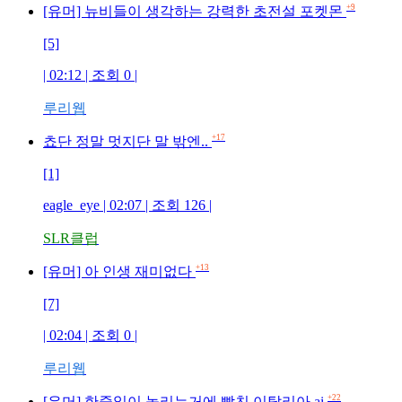
+9
[유머] 뉴비들이 생각하는 강력한 초전설 포켓몬
[5]
| 02:12 | 조회 0 |
루리웹
+17
쵸단 정말 멋지단 말 밖엔..
[1]
eagle_eye | 02:07 | 조회 126 |
SLR클럽
+13
[유머] 아 인생 재미없다
[7]
| 02:04 | 조회 0 |
루리웹
+22
[유머] 한중일이 놀리는거에 빡친 이탈리아.ai