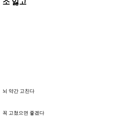
소 잃고
뇌 약간 고친다
꼭 고쳤으면 좋겠다