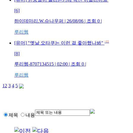
[6]
하이데마리.W.슈나우퍼 | 26/08/06 | 조회 0 |
루리웹
+15
[유머] "옛날 오타쿠는 이런 걸 좋아했나봐"
[8]
루리웹-8707134515 | 02:00 | 조회 0 |
루리웹
1
2
3
4
5
제목
내용