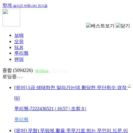
핫게
실시간 커뮤니티 인기글
보배
오유
SLR
루리웹
랜덤
종합 (5094226)
썸네일on
다크모드 on
로딩중. . .
+3
[유머] 1급 생태하천 말라가는데 황당한 무단취수 경작
[6]
루리웹-7222436521
| 16:57 | 조회
0
|
루리웹
[유머] 무협) 무림에 활을 주무기로 하는 무인이 드문 이