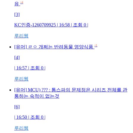
+4
유
[3]
KC인증-1260709925
| 16:58 | 조회
0
|
루리웹
+1
[유머] ㄹㅇ 개쩌는 반려동물 영양식품
[4]
| 16:57 | 조회
0
|
루리웹
[유머] MCU) ??? : 톰스파의 문제점은 시리즈 전체를 관
통하는 숙적이 없는것
[6]
| 16:50 | 조회
0
|
루리웹