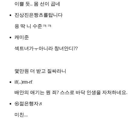
이쁠 듯.. 몸 선이 곱네
진상진은짱츠를탑니다
응 딱 니 수준ㅋㅋ
캐미준
섹트녀가ㅜ아니라 창녀안디??
몇만원 더 받고 질싸라니
if(..)rm-rf
배안의 애기는 뭔 죄? 스스로 바닥 인생을 자처하네요.
㉿젊은행자♬
미친...