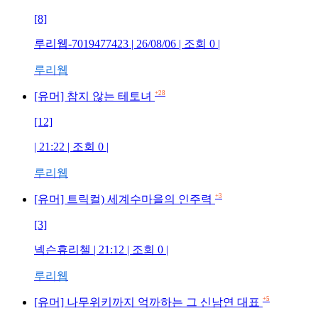
[8]
루리웹-7019477423 | 26/08/06 | 조회 0 |
루리웹
+28
[유머] 참지 않는 테토녀
[12]
| 21:22 | 조회 0 |
루리웹
+3
[유머] 트릭컬) 세계수마을의 인주력
[3]
넥슨휴리첼 | 21:12 | 조회 0 |
루리웹
+5
[유머] 나무위키까지 억까하는 그 신남연 대표