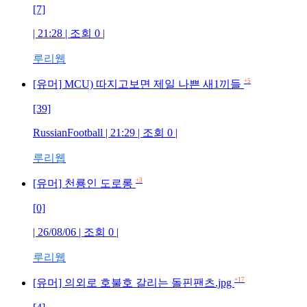
[7]
| 21:28 | 조회 0 |
루리웹
+5
[유머] MCU) 따지고보면 제일 나쁜 새1끼들
[39]
RussianFootball | 21:29 | 조회 0 |
루리웹
+3
[유머] 천룡인 도로롱
[0]
| 26/08/06 | 조회 0 |
루리웹
+17
[유머] 의외로 호불호 갈리는 돌핀팬츠.jpg