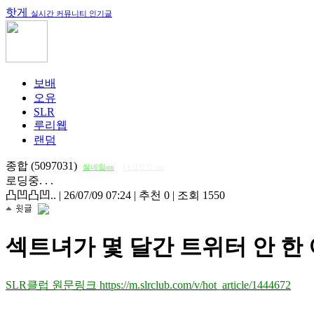
핫게
실시간 커뮤니티 인기글
보배
오유
SLR
루리웹
랜덤
종합 (5097031)
썸네일on
다크모드 on
로딩중. . .
凸凹凸凹..
|
26/07/09 07:24
|
추천 0
|
조회 1550
섹트녀가 몇 달간 트위터 안 한 
SLR클럽 원문링크 https://m.slrclub.com/v/hot_article/1444672