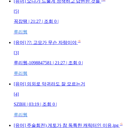
[유머] 오다가 드물게 정색하고 답변한 것들
[5]
꼭잡땡 | 21:27 | 조회 0 |
루리웹
+6
[유머] ??: 고모가 무슨 자랑이야
[3]
루리웹-1098847581 | 21:27 | 조회 0 |
루리웹
[유머] 의외로 악귀라도 잘 모르는거
[4]
SZBH | 03:19 | 조회 0 |
루리웹
+5
[유머] 주술회전) 게토가 참 독특한 캐릭터인 이유.jpg