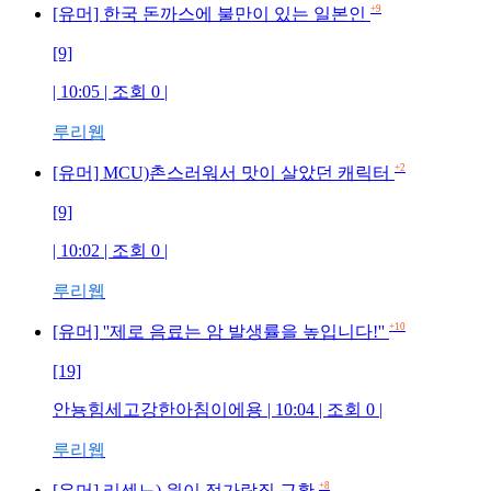
+9
[유머] 한국 돈까스에 불만이 있는 일본인
[9]
| 10:05 | 조회
0
|
루리웹
+2
[유머] MCU)촌스러워서 맛이 살았던 캐릭터
[9]
| 10:02 | 조회
0
|
루리웹
+10
[유머] ''제로 음료는 암 발생률을 높입니다!''
[19]
안뇽힘세고강한아침이에용
| 10:04 | 조회
0
|
루리웹
+8
[유머] 리센느) 원이 젓가락질 근황