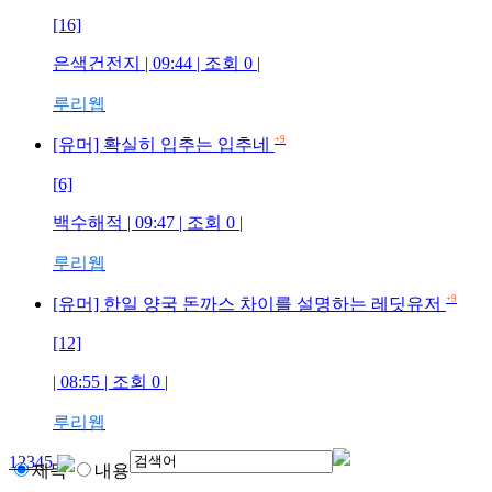
[16]
은색건전지
| 09:44 | 조회
0
|
루리웹
+9
[유머] 확실히 입추는 입추네
[6]
백수해적
| 09:47 | 조회
0
|
루리웹
+9
[유머] 한일 양국 돈까스 차이를 설명하는 레딧유저
[12]
| 08:55 | 조회
0
|
루리웹
1
2
3
4
5
제목
내용