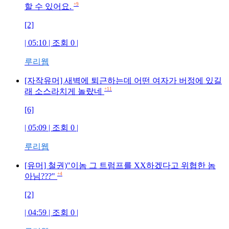
+9
할 수 있어요.
[2]
| 05:10 | 조회
0
|
루리웹
[자작유머] 새벽에 퇴근하는데 어떤 여자가 버정에 있길
+11
래 소스라치게 놀랐네
[6]
| 05:09 | 조회
0
|
루리웹
[유머] 철권)"이놈 그 트럼프를 XX하겠다고 위협한 놈
+4
아님???"
[2]
| 04:59 | 조회
0
|