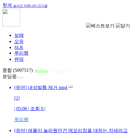
핫게
실시간 커뮤니티 인기글
보배
오유
SLR
루리웹
랜덤
종합 (5097517)
썸네일on
다크모드 on
로딩중. . .
+14
[유머] 내성발톱 제거 mp4
[2]
| 05:06 | 조회
0
|
루리웹
[유머] 애플이 놀라웠던건 메모리칩을 대하는 자세라고