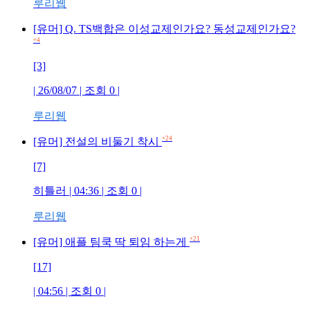
루리웹
[유머] Q. TS백합은 이성교제인가요? 동성교제인가요?
+4
[3]
| 26/08/07 | 조회
0
|
루리웹
+24
[유머] 전설의 비둘기 착시
[7]
히틀러
| 04:36 | 조회
0
|
루리웹
+21
[유머] 애플 팀쿡 딱 퇴임 하는게
[17]
| 04:56 | 조회
0
|