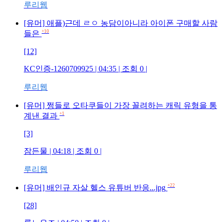
루리웹
[유머] 애플)근데 ㄹㅇ 농담이아니라 아이폰 구매할 사람
+10
들은
[12]
KC인증-1260709925
| 04:35 | 조회
0
|
루리웹
[유머] 쩡들로 오타쿠들이 가장 꼴려하는 캐릭 유형을 통
+1
계낸 결과
[3]
잠든물
| 04:18 | 조회
0
|
루리웹
+22
[유머] 배인규 자살 헬스 유튜버 반응...jpg
[28]