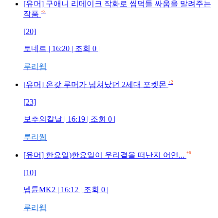
[유머] 구애니 리메이크 작화로 씹덕들 싸움을 말려주는
+3
작품
[20]
토네르
| 16:20 | 조회
0
|
루리웹
+2
[유머] 온갖 루머가 넘쳐났던 2세대 포켓몬
[23]
보추의칼날
| 16:19 | 조회
0
|
루리웹
+6
[유머] 한요일)한요일이 우리곁을 떠난지 어연...
[10]
넵튠MK2
| 16:12 | 조회
0
|
루리웹