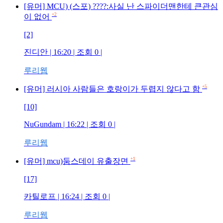
[유머] MCU) (스포) ????:사실 난 스파이더맨한테 큰관심
+2
이 없어
[2]
진디안
| 16:20 | 조회
0
|
루리웹
+5
[유머] 러시아 사람들은 호랑이가 두렵지 않다고 함
[10]
NuGundam
| 16:22 | 조회
0
|
루리웹
+1
[유머] mcu)둠스데이 유출장면
[17]
카틸로프
| 16:24 | 조회
0
|
루리웹