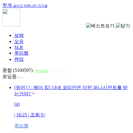
핫게
실시간 커뮤니티 인기글
보배
오유
SLR
루리웹
랜덤
종합 (5100597)
썸네일on
다크모드 on
로딩중. . .
[유머] ? : 헤이 킴! 너네 코리안은 이런 퍼니시먼트를 받
+1
는거야?
[4]
| 16:25 | 조회
0
|
루리웹