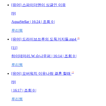
[유머] 스파이더맨이 싱글인 이유
[9]
AquaStellar
| 16:24 | 조회
0
|
루리웹
+6
[유머] 드라이브쓰루의 도둑거지들.mp4
[11]
하이데마리.W.슈나우퍼
| 16:14 | 조회
0
|
루리웹
+3
[유머] 오버워치 이유나랑 결혼 할래
[9]
| 16:17 | 조회
0
|
루리웹