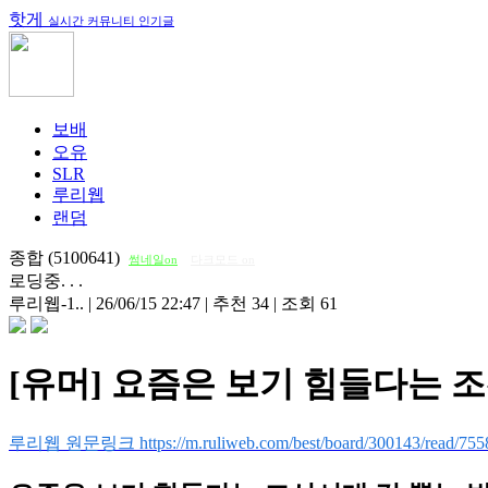
핫게
실시간 커뮤니티 인기글
보배
오유
SLR
루리웹
랜덤
종합 (5100641)
썸네일on
다크모드 on
로딩중. . .
루리웹-1..
|
26/06/15 22:47
|
추천 34
|
조회 61
[유머] 요즘은 보기 힘들다는 
루리웹 원문링크 https://m.ruliweb.com/best/board/300143/read/755