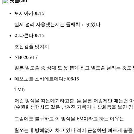
댓글(26)
토시아키
06/15
실제 널리 사용됐는지는 둘째치고 멋있다
야나콘다
06/15
조선검술 멋지지
NB02
06/15
일본 발도술 중 상대 도 못 뽑게 잡고 발도술 날리는 것도
데쓰노트 소비에트에디션
06/15
TMI)
저런 방식을 띠돈메기라고함. 늘 물론 저렇게만 매는건 
(수원화성행차도 같은 남겨진 기록이나 삽화등을 보면 임
그럼에도 불구하고 이 방식을 FM이라고 하는 이유는
활쏘는데 방해없이 차고 있다 적이 근접하면 빠르게 뽑을 