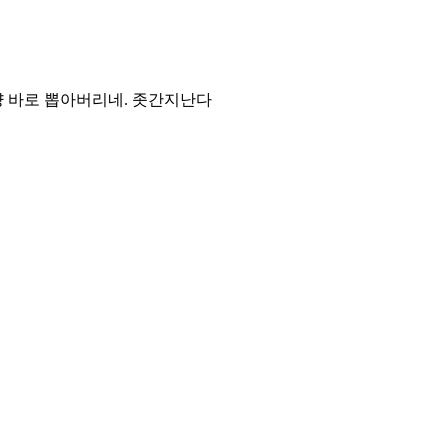
걍 바로 뽑아버리네. 좃간지난다