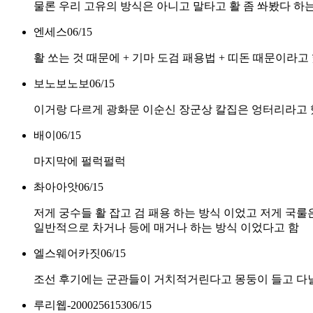
물론 우리 고유의 방식은 아니고 말타고 활 좀 쏴봤다 하
엔세스
06/15
활 쏘는 것 때문에 + 기마 도검 패용법 + 띠돈 때문이라고
보노보노보
06/15
이거랑 다르게 광화문 이순신 장군상 칼집은 엉터리라고
배이
06/15
마지막에 펄럭펄럭
촤아아앗
06/15
저게 궁수들 활 잡고 검 패용 하는 방식 이었고 저게 국룰
일반적으로 차거나 등에 매거나 하는 방식 이었다고 함
엘스웨어카짓
06/15
조선 후기에는 군관들이 거치적거린다고 몽둥이 들고 다
루리웹-2000256153
06/15