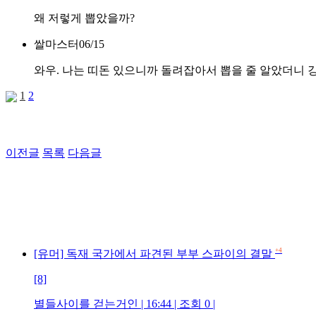
왜 저렇게 뽑았을까?
쌀마스터
06/15
와우. 나는 띠돈 있으니까 돌려잡아서 뽑을 줄 알았더니 
1
2
이전글
목록
다음글
+4
[유머] 독재 국가에서 파견된 부부 스파이의 결말
[8]
별들사이를 걷는거인 | 16:44 | 조회 0 |