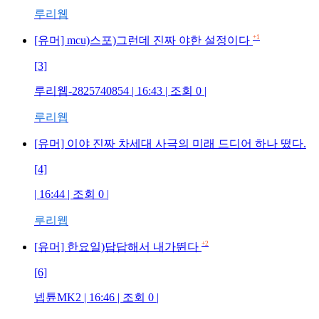
루리웹
+1
[유머] mcu)스포)그런데 진짜 야한 설정이다
[3]
루리웹-2825740854 | 16:43 | 조회 0 |
루리웹
[유머] 이야 진짜 차세대 사극의 미래 드디어 하나 떴다.
[4]
| 16:44 | 조회 0 |
루리웹
+2
[유머] 한요일)답답해서 내가뛴다
[6]
넵튠MK2 | 16:46 | 조회 0 |