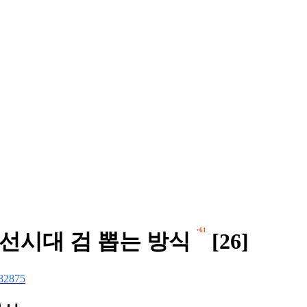
+61
조선시대 검 뽑는 방식
[26]
82875