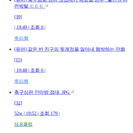
+1
전박탈 ㄷㄷㄷ
[39]
| 19:49 | 조회
0
|
루리웹
[유머] 같은 반 친구의 뒷계정을 알아내 협박하는 만화
[15]
| 19:48 | 조회
0
|
루리웹
+2
축구심판 안마방 접대. JPG
[32]
52w
| 19:52 | 조회
179
|
SLR클럽