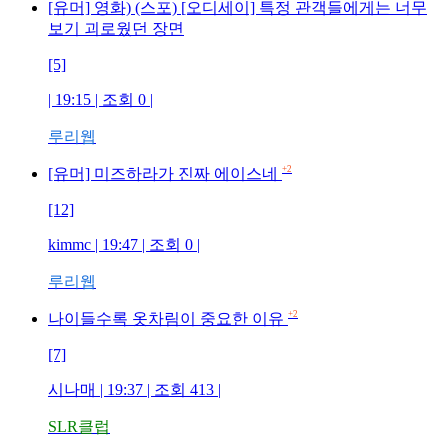
[유머] 영화) (스포) [오디세이] 특정 관객들에게는 너무
보기 괴로웠던 장면
[5]
| 19:15 | 조회
0
|
루리웹
+2
[유머] 미즈하라가 진짜 에이스네
[12]
kimmc
| 19:47 | 조회
0
|
루리웹
+2
나이들수록 옷차림이 중요한 이유
[7]
시나매
| 19:37 | 조회
413
|
SLR클럽