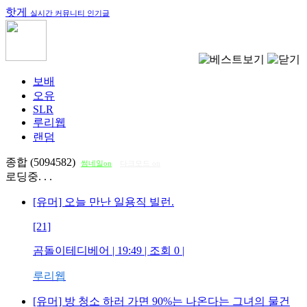
핫게
실시간 커뮤니티 인기글
보배
오유
SLR
루리웹
랜덤
종합 (5094582)
썸네일on
다크모드 on
로딩중. . .
[유머] 오늘 만난 일용직 빌런.
[21]
곰돌이테디베어
| 19:49 | 조회
0
|
루리웹
[유머] 방 청소 하러 가면 90%는 나온다는 그녀의 물건