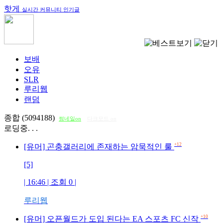
핫게
실시간 커뮤니티 인기글
보배
오유
SLR
루리웹
랜덤
종합 (5094188)
썸네일on
다크모드 on
로딩중. . .
+12
[유머] 곤충갤러리에 존재하는 암묵적인 룰
[5]
| 16:46 | 조회
0
|
루리웹
+10
[유머] 오픈월드가 도입 된다는 EA 스포츠 FC 신작