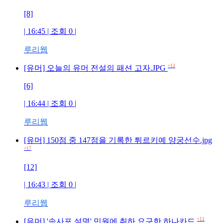
[8]
| 16:45 | 조회
0
|
루리웹
+13
[유머] 오늘의 유머 전설의 패션 고자.JPG
[6]
| 16:44 | 조회
0
|
루리웹
[유머] 150점 중 147점을 기록한 튀르키예 양궁선수.jpg
+17
[12]
| 16:43 | 조회
0
|
루리웹
+11
[유머] '속사포 설명' 민원에 취하 요구한 하나카드