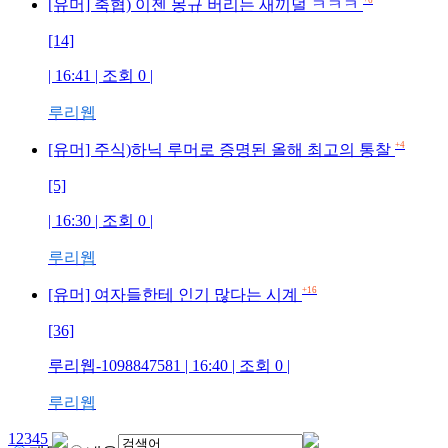
+6
[유머] 축협) 이젠 몽규 버리는 새끼덜 ㅋㅋㅋ
[14]
| 16:41 | 조회
0
|
루리웹
+4
[유머] 주식)하닉 루머로 증명된 올해 최고의 통찰
[5]
| 16:30 | 조회
0
|
루리웹
+16
[유머] 여자들한테 인기 많다는 시계
[36]
루리웹-1098847581
| 16:40 | 조회
0
|
루리웹
1
2
3
4
5