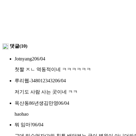
댓글(10)
Jotnyang2
06/04
첫짤 ㅈㄴ 역동적이네 ㅋㅋㅋㅋㅋㅋ
루리웹-3480123432
06/04
저기도 사람 사는 곳이네 ㅋㅋ
옥산동86년생김만영
06/04
haohao
뭐 임마?
06/04
근데 밀수업자(?)와 침투 배달부는 굳이 병원이 아니더라