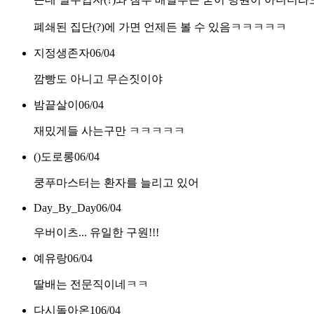
폐쇄된 집단(?)에 가면 언제든 볼 수 있음ㅋㅋㅋㅋㅋ
지정생존자
06/04
깜빵도 아니고 무슨짓이야
밤끝살이
06/04
재밌게들 사는구만 ㅋㅋㅋㅋㅋ
()도로롱
06/04
쿵푸마스터는 환자를 늘리고 있어
Day_By_Day
06/04
우버이츠... 유일한 구원!!!
예유랑
06/04
딸배는 전문직이네ㅋㅋ
다시돌아온1
06/04