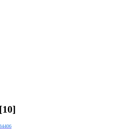
[10]
34406