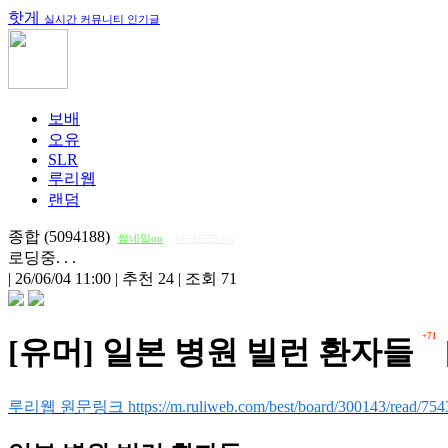
핫게
실시간 커뮤니티 인기글
보배
오유
SLR
루리웹
랜덤
종합 (5094188)
썸네일on
다크모드 on
로딩중. . .
|
26/06/04 11:00
|
추천 24
|
조회 71
+71
[유머] 일본 병원 빌런 환자들
루리웹 원문링크 https://m.ruliweb.com/best/board/300143/read/754