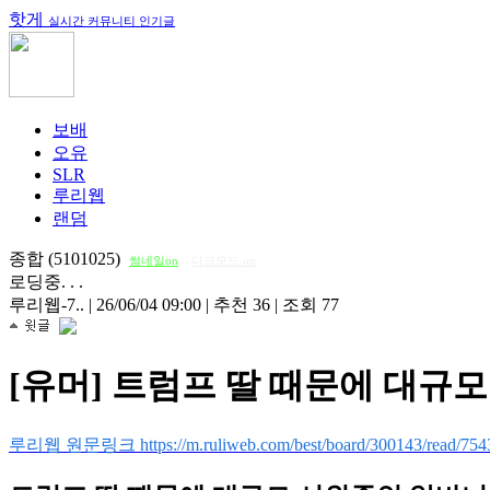
핫게
실시간 커뮤니티 인기글
보배
오유
SLR
루리웹
랜덤
종합 (5101025)
썸네일on
다크모드 on
로딩중. . .
루리웹-7..
|
26/06/04 09:00
|
추천 36
|
조회 77
[유머] 트럼프 딸 때문에 대규
루리웹 원문링크 https://m.ruliweb.com/best/board/300143/read/754