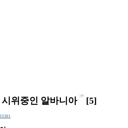
+77
모 시위중인 알바니아
[5]
33381