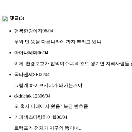
댓글(5)
행복한강아지
06/04
우와 먼 똥을 다른나라에 까지 뿌리고 있냐
아아나테마
06/04
이제 '환경보호가 밥먹여주냐 리조트 생기면 지역사람들
독타센세SR
06/04
그렇게 하이브시티가 돼가는거야
ckdrlehtk 123
06/04
오 혹시 미래에서 왔음? 복권 번호좀
커피색스타킹하이힐
06/04
트럼프가 전체가 지구의 똥이네...