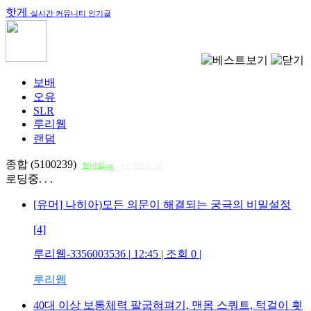
핫게
실시간 커뮤니티 인기글
보배
오유
SLR
루리웹
랜덤
종합 (5100239)
썸네일on
다크모드 on
로딩중. . .
[유머] 나히아)모든 의문이 해결되는 궁극의 비밀설정
[4]
루리웹-3356003536
| 12:45 | 조회
0
|
루리웹
40대 이상 보통체력 팔굽혀펴기, 맨몸 스쿼트, 턱걸이 횟