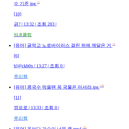
+1
수 기준 jpg
[10]
긁?
| 13:32 | 조회
203
|
SLR클럽
+1
[유머] 굴먹고 노로바이러스 걸린 뒤에 깨달은 거
[6]
b!@ckb0x
| 13:27 | 조회
0
|
루리웹
+20
[유머] 콩국수 먹을땐 꼭 국물은 마셔라.jpg
[11]
깡프로
| 13:33 | 조회
0
|
루리웹
+21
[유머] 옷보다 가슴이 너무 큼.mp4