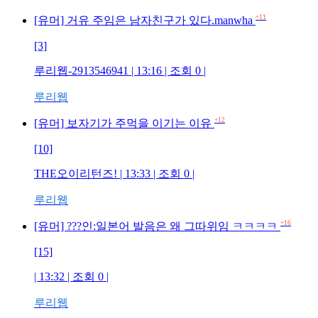
+11
[유머] 거유 주임은 남자친구가 있다.manwha
[3]
루리웹-2913546941
| 13:16 | 조회
0
|
루리웹
+12
[유머] 보자기가 주먹을 이기는 이유
[10]
THE오이리턴즈!
| 13:33 | 조회
0
|
루리웹
+16
[유머] ???인:일본어 발음은 왜 그따위임 ㅋㅋㅋㅋ
[15]
| 13:32 | 조회
0
|
루리웹