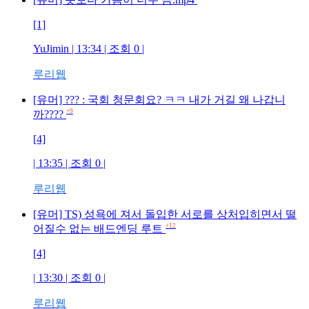
[1]
YuJimin
| 13:34 | 조회
0
|
루리웹
[유머] ??? : 국회 청문회요? ㅋㅋ 내가 거길 왜 나갑니
+9
까????
[4]
| 13:35 | 조회
0
|
루리웹
[유머] TS) 성욕에 져서 돌입한 서로를 상처입히면서 떨
+12
어질수 없는 배드엔딩 루트
[4]
| 13:30 | 조회
0
|
루리웹