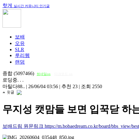
핫게
실시간 커뮤니티 인기글
보배
오유
SLR
루리웹
랜덤
종합 (5097466)
썸네일on
다크모드 on
로딩중. . .
마틸다88..
|
26/06/04 03:56
|
추천 23
|
조회 2550
무지성 캣맘들 보면 입꾹닫 하는 
보배드림 원문링크 https://m.bobaedream.co.kr/board/bbs_view/best