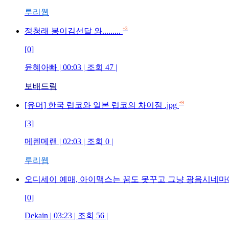
루리웹
+3
정청래 봉이김선달 와.........
[0]
윤혜아빠 | 00:03 | 조회 47 |
보배드림
+9
[유머] 한국 럽코와 일본 럽코의 차이점 .jpg
[3]
메렌메랜 | 02:03 | 조회 0 |
루리웹
오디세이 예매, 아이맥스는 꿈도 못꾸고 그냥 광음시네마
[0]
Dekain | 03:23 | 조회 56 |