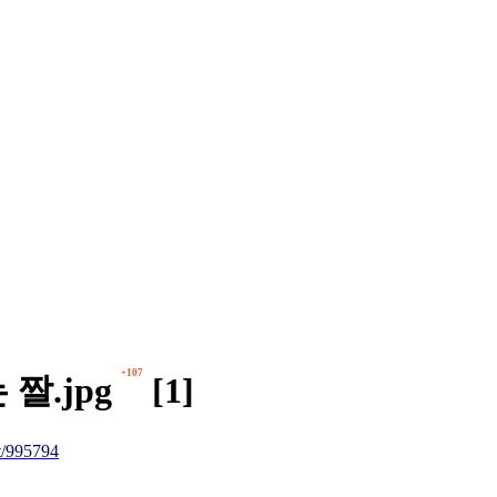
+107
짤.jpg
[1]
/995794