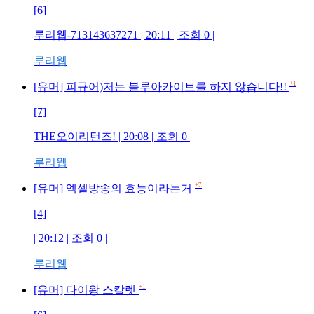
[6]
루리웹-713143637271
| 20:11 | 조회
0
|
루리웹
+1
[유머] 피규어)저는 블루아카이브를 하지 않습니다!!
[7]
THE오이리턴즈!
| 20:08 | 조회
0
|
루리웹
+7
[유머] 엑셀방송의 효능이라는거
[4]
| 20:12 | 조회
0
|
루리웹
+1
[유머] 다이왕 스칼렛