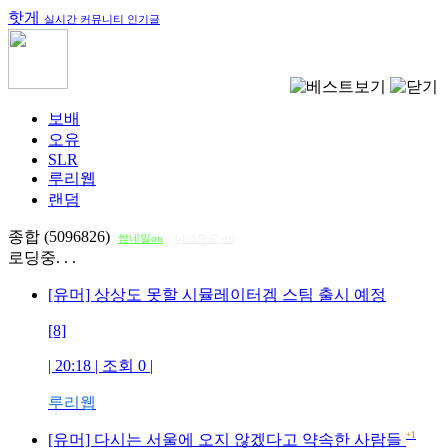
핫게
실시간 커뮤니티 인기글
보배
오유
SLR
루리웹
랜덤
종합 (5096826)
썸네일on
다크모드 on
로딩중. . .
[유머] 상상도 못할 시뮬레이터겜 스팀 출시 예정
[8]
| 20:18 | 조회
0
|
루리웹
+1
[유머] 다시는 서울에 오지 않겠다고 약속한 사람들