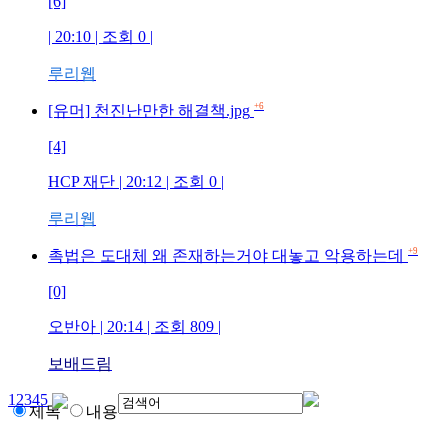
[6]
| 20:10 | 조회
0
|
루리웹
+6
[유머] 천진난만한 해결책.jpg
[4]
HCP 재단
| 20:12 | 조회
0
|
루리웹
+9
촉법은 도대체 왜 존재하는거야 대놓고 악용하는데
[0]
오반아
| 20:14 | 조회
809
|
보배드림
1
2
3
4
5
제목
내용