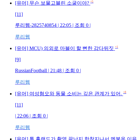
+5
[유머] 무슨 보물고블린 소굴이야?
[11]
루리웹-2825740854
| 22:05 | 조회
0
|
루리웹
+1
[유머] MCU) 의외로 마블이 할 뻔한 감다뒤짓
[9]
RussianFootball
| 21:48 | 조회
0
|
루리웹
+8
[유머] 여성혐오와 동물 소비는 깊은 관계가 있어.
[11]
| 22:06 | 조회
0
|
루리웹
[유머] 톰 홀랜드가 촬영 끝난지 한참지나서 멘붕온 이유