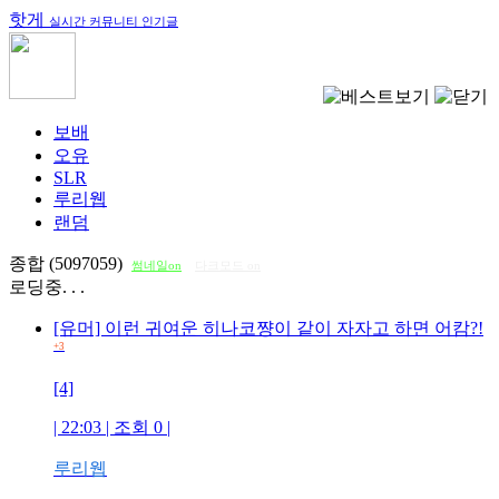
핫게
실시간 커뮤니티 인기글
보배
오유
SLR
루리웹
랜덤
종합 (5097059)
썸네일on
다크모드 on
로딩중. . .
[유머] 이런 귀여운 히나코쨩이 같이 자자고 하면 어캄?!
+3
[4]
| 22:03 | 조회
0
|
루리웹