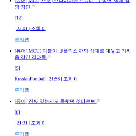
[유머] MCU)스포) 스파이더맨 브뉴데 '그 장면' 실제 촬
+4
영 장면
[12]
| 22:01 | 조회
0
|
루리웹
[유머] MCU) 마블이 넷플릭스 팬덤 상대로 대놓고 기싸
+5
움 갈긴 결과물
[5]
RussianFootball
| 21:56 | 조회
0
|
루리웹
+8
[유머] 진짜 있는지도 몰랏던 겟타로보
[8]
| 21:31 | 조회
0
|
루리웹