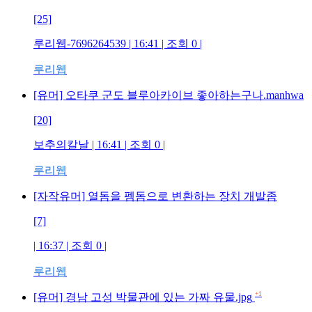
[25]
루리웹-7696264539
| 16:41 | 조회
0
|
루리웹
[유머] 오타쿠 군도 블루아카이브 좋아하는구나.manhwa
[20]
보추의칼날
| 16:41 | 조회
0
|
루리웹
[자작유머] 열돔을 펨돔으로 변환하는 장치 개발좀
[7]
| 16:37 | 조회
0
|
루리웹
+1
[유머] 경남 고성 박물관에 있는 가짜 유물.jpg