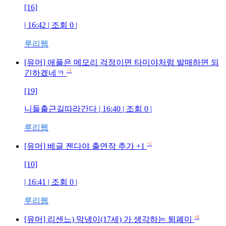
[16]
| 16:42 | 조회
0
|
루리웹
[유머] 애플은 메모리 걱정이면 타미야처럼 발매하면 되
+2
긴하겠네ㅋ
[19]
니들출근길따라간다
| 16:40 | 조회
0
|
루리웹
+1
[유머] 베글 젠다야 출연작 추가 +1
[10]
| 16:41 | 조회
0
|
루리웹
+6
[유머] 리센느) 막냉이(17세) 가 생각하는 퇴폐미