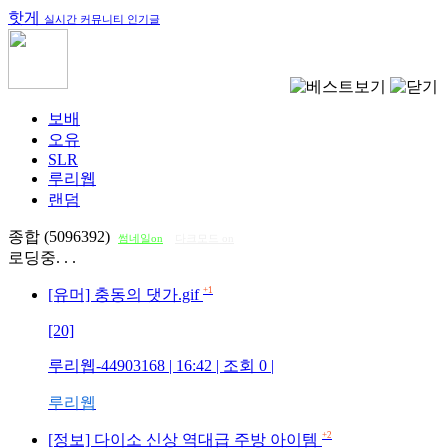
핫게
실시간 커뮤니티 인기글
보배
오유
SLR
루리웹
랜덤
종합 (5096392)
썸네일on
다크모드 on
로딩중. . .
+1
[유머] 충동의 댓가.gif
[20]
루리웹-44903168
| 16:42 | 조회
0
|
루리웹
+2
[정보] 다이소 신상 역대급 주방 아이템