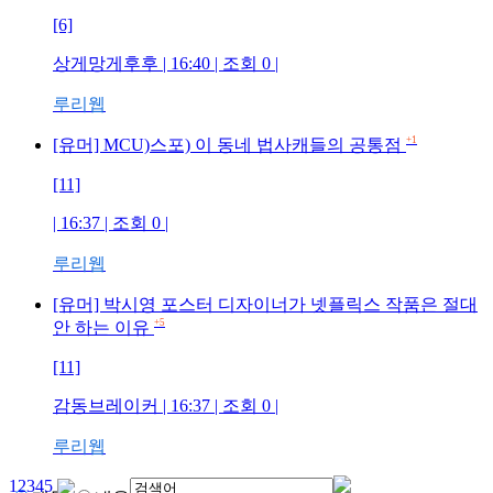
[6]
상게망게후후
| 16:40 | 조회
0
|
루리웹
+1
[유머] MCU)스포) 이 동네 법사캐들의 공통점
[11]
| 16:37 | 조회
0
|
루리웹
[유머] 박시영 포스터 디자이너가 넷플릭스 작품은 절대
+5
안 하는 이유
[11]
감동브레이커
| 16:37 | 조회
0
|
루리웹
1
2
3
4
5