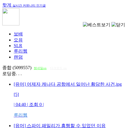
핫게
실시간 커뮤니티 인기글
보배
오유
SLR
루리웹
랜덤
종합 (5099557)
썸네일on
다크모드 on
로딩중. . .
[유머] 어제자 캐나다 공항에서 일어난 황당한 사건.jpg
[5]
| 04:40 | 조회
0
|
루리웹
[유머] 스파이 패밀리가 흥행할 수 있었던 이유