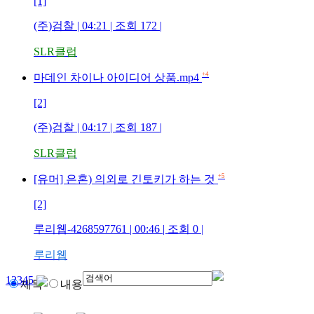
[1]
(주)검찰
| 04:21 | 조회
172
|
SLR클럽
+4
마데인 차이나 아이디어 상품.mp4
[2]
(주)검찰
| 04:17 | 조회
187
|
SLR클럽
+5
[유머] 은혼) 의외로 긴토키가 하는 것
[2]
루리웹-4268597761
| 00:46 | 조회
0
|
루리웹
1
2
3
4
5
제목
내용