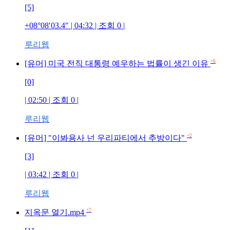
[5]
+08°08′03.4″
| 04:32 | 조회
0
|
루리웹
+6
[유머] 미국 전직 대통령 예우하는 법률이 생긴 이유
[0]
| 02:50 | 조회
0
|
루리웹
+2
[유머] "이봐용사 넌 우리파티에서 추방이다"
[3]
| 03:42 | 조회
0
|
루리웹
+7
지옥문 열기.mp4