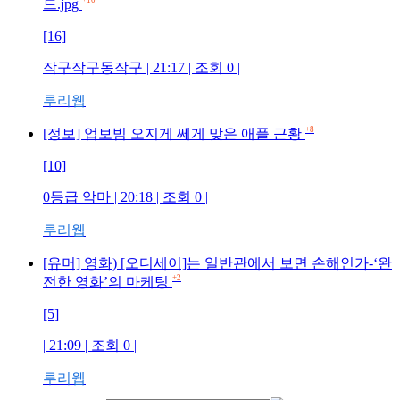
+10
드.jpg
[16]
작구작구동작구
| 21:17 | 조회
0
|
루리웹
+8
[정보] 업보빔 오지게 쎄게 맞은 애플 근황
[10]
0등급 악마
| 20:18 | 조회
0
|
루리웹
[유머] 영화) [오디세이]는 일반관에서 보면 손해인가-‘완
+2
전한 영화’의 마케팅
[5]
| 21:09 | 조회
0
|
루리웹