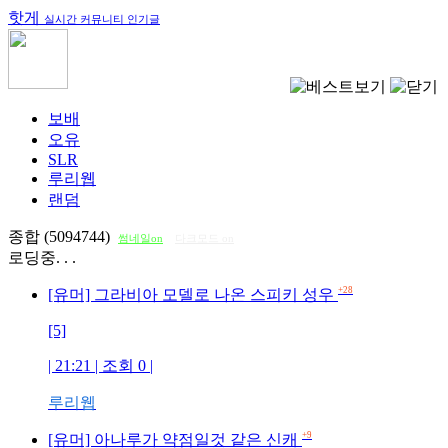
핫게
실시간 커뮤니티 인기글
보배
오유
SLR
루리웹
랜덤
종합 (5094744)
썸네일on
다크모드 on
로딩중. . .
+28
[유머] 그라비아 모델로 나온 스피키 성우
[5]
| 21:21 | 조회
0
|
루리웹
+9
[유머] 아나루가 약점일것 같은 신캐