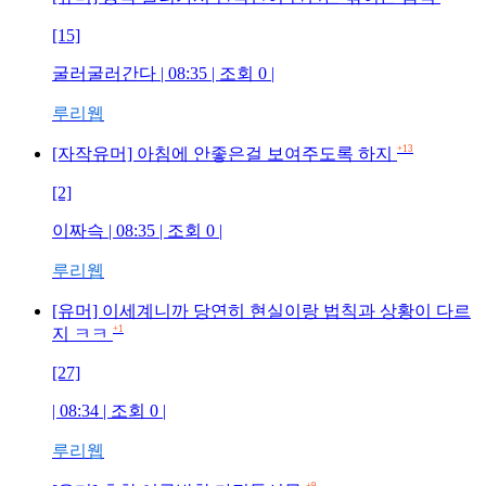
[15]
굴러굴러간다
| 08:35 | 조회
0
|
루리웹
+13
[자작유머] 아침에 안좋은걸 보여주도록 하지
[2]
이짜슥
| 08:35 | 조회
0
|
루리웹
[유머] 이세계니까 당연히 현실이랑 법칙과 상황이 다르
+1
지 ㅋㅋ
[27]
| 08:34 | 조회
0
|
루리웹