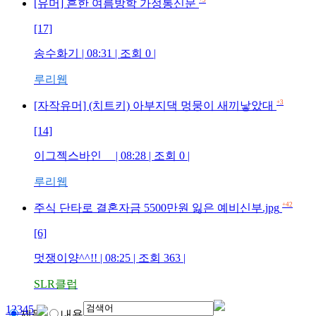
+9
[유머] 흔한 여름방학 가정통신문
[17]
송수화기
| 08:31 | 조회
0
|
루리웹
+3
[자작유머] (치트키) 아부지댁 멍뭉이 새끼낳았대
[14]
이그젝스바인
| 08:28 | 조회
0
|
루리웹
+42
주식 단타로 결혼자금 5500만원 잃은 예비신부.jpg
[6]
멋쟁이양^^!!
| 08:25 | 조회
363
|
SLR클럽
1
2
3
4
5
제목
내용