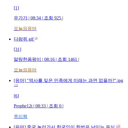
[1]
우가가
| 08:34 | 조회
925
|
오늘의유머
+4
다람쥐 gif
[31]
말랑한옴팡이
| 08:16 | 조회
1461
|
오늘의유머
[유머] "역사를 잊은 민족에게 미래는 과연 없을까?".jpg
+19
[6]
Prophe12t
| 08:33 | 조회
0
|
루리웹
+24
[유머] 중국 놀러가서 한국인이 한번은 낚이는 음식