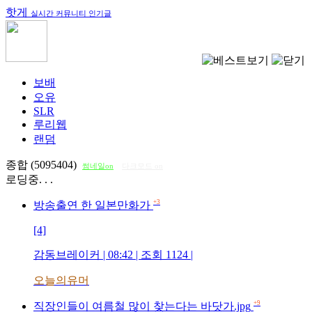
핫게
실시간 커뮤니티 인기글
보배
오유
SLR
루리웹
랜덤
종합 (5095404)
썸네일on
다크모드 on
로딩중. . .
+3
방송출연 한 일본만화가
[4]
감동브레이커
| 08:42 | 조회
1124
|
오늘의유머
+9
직장인들이 여름철 많이 찾는다는 바닷가.jpg