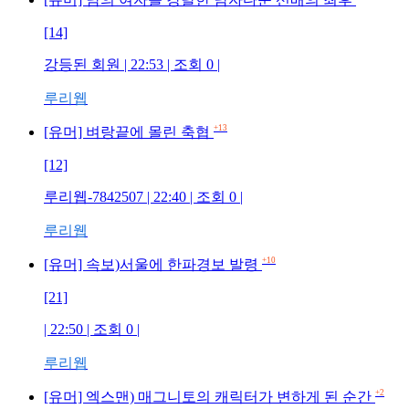
[14]
강등된 회원
| 22:53 | 조회
0
|
루리웹
+13
[유머] 벼랑끝에 몰린 축협
[12]
루리웹-7842507
| 22:40 | 조회
0
|
루리웹
+10
[유머] 속보)서울에 한파경보 발령
[21]
| 22:50 | 조회
0
|
루리웹
+2
[유머] 엑스맨) 매그니토의 캐릭터가 변하게 된 순간