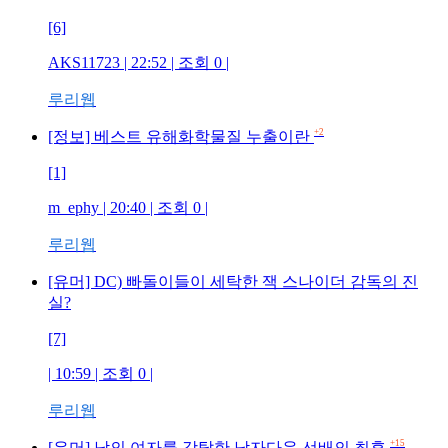
[6]
AKS11723
| 22:52 | 조회
0
|
루리웹
+2
[정보] 베스트 유해화학물질 누출이란
[1]
m_ephy
| 20:40 | 조회
0
|
루리웹
[유머] DC) 빠돌이들이 세탁한 잭 스나이더 감독의 진
실?
[7]
| 10:59 | 조회
0
|
루리웹
+15
[유머] 남의 여자를 강탈한 남자다운 선배의 최후