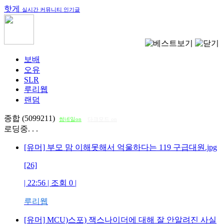
핫게
실시간 커뮤니티 인기글
보배
오유
SLR
루리웹
랜덤
종합 (5099211)
썸네일on
다크모드 on
로딩중. . .
[유머] 부모 맘 이해못해서 억울하다는 119 구급대원.jpg
[26]
| 22:56 | 조회
0
|
루리웹
[유머] MCU)스포) 잭스나이더에 대해 잘 안알려진 사실