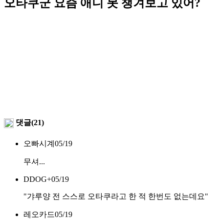
오타쿠군 요즘 애니 못 챙겨보고 있어?
댓글(21)
오빠시계
05/19
무셔...
DDOG+
05/19
"갸루양 전 스스로 오타쿠라고 한 적 한번도 없는데요"
레오카드
05/19