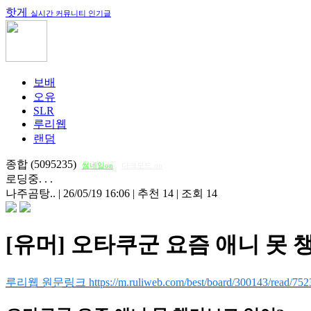
핫게
실시간 커뮤니티 인기글
보배
오유
SLR
루리웹
랜덤
종합 (5095235)
썸네일on
다크모드 on
로딩중. . .
나주곰탕..
|
26/05/19 16:06
|
추천 14
|
조회 14
[유머] 오타쿠군 요즘 애니 못 
루리웹 원문링크 https://m.ruliweb.com/best/board/300143/read/752