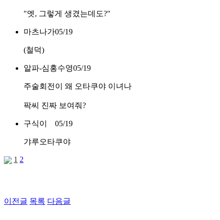
"엣, 그렇게 생겼는데도?"
마츠나가
05/19
(철덕)
알파-심홍수영
05/19
주술회전이 왜 오타쿠야 이녀나
팍씨 진짜 보여줘?
구식이
05/19
갸루오타쿠야
1
2
이전글
목록
다음글