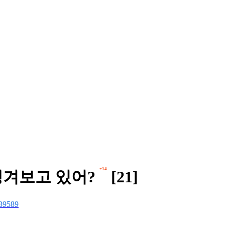
+14
챙겨보고 있어?
[21]
39589