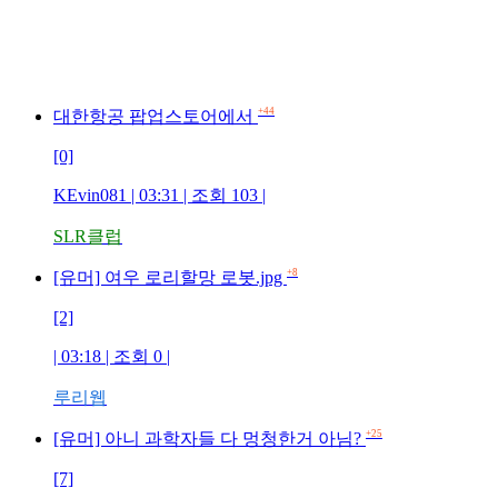
+44
대한항공 팝업스토어에서
[0]
KEvin081 | 03:31 | 조회 103 |
SLR클럽
+8
[유머] 여우 로리할망 로봇.jpg
[2]
| 03:18 | 조회 0 |
루리웹
+25
[유머] 아니 과학자들 다 멍청한거 아님?
[7]