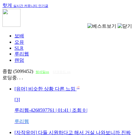
핫게
실시간 커뮤니티 인기글
보배
오유
SLR
루리웹
랜덤
종합 (5099452)
썸네일on
다크모드 on
로딩중. . .
+2
[유머] 비슷한 상황 다른 느낌
[3]
루리웹-4268597761
| 01:41 | 조회
0
|
루리웹
[자작유머] 다들 시원하다고 해서 거실 나와보니까 진짜