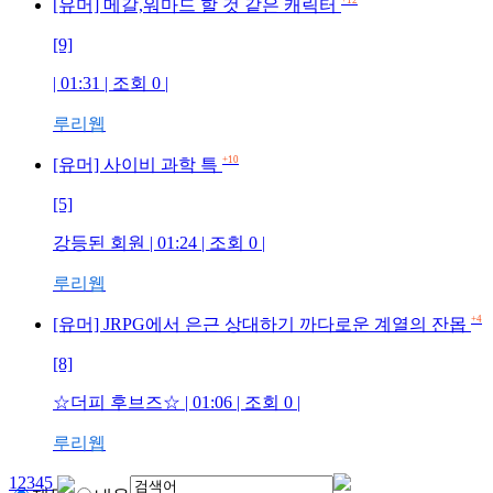
+12
[유머] 메갈,워마드 할 것 같은 캐릭터
[9]
| 01:31 | 조회
0
|
루리웹
+10
[유머] 사이비 과학 특
[5]
강등된 회원
| 01:24 | 조회
0
|
루리웹
+4
[유머] JRPG에서 은근 상대하기 까다로운 계열의 잔몹
[8]
☆더피 후브즈☆
| 01:06 | 조회
0
|
루리웹
1
2
3
4
5