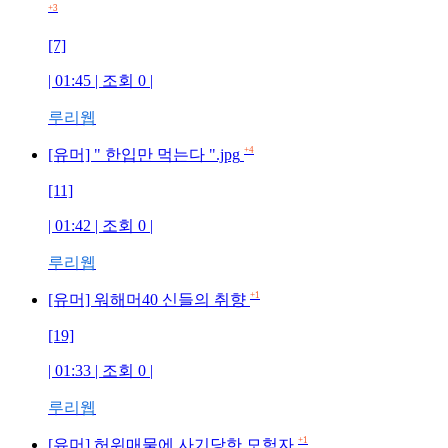
+3
[7]
| 01:45 | 조회
0
|
루리웹
+4
[유머] " 한입만 먹는다 ".jpg
[11]
| 01:42 | 조회
0
|
루리웹
+1
[유머] 워해머40 신들의 취향
[19]
| 01:33 | 조회
0
|
루리웹
+1
[유머] 허위매물에 사기당한 모험자