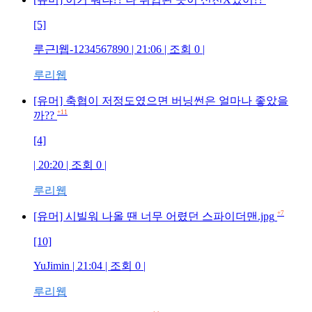
[5]
루근l웹-1234567890
| 21:06 | 조회
0
|
루리웹
[유머] 축협이 저정도였으면 버닝썬은 얼마나 좋았을
+11
까??
[4]
| 20:20 | 조회
0
|
루리웹
+7
[유머] 시빌워 나올 땐 너무 어렸던 스파이더맨.jpg
[10]
YuJimin
| 21:04 | 조회
0
|
루리웹