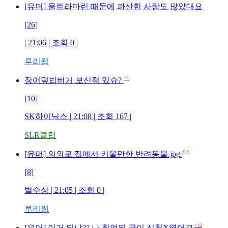
[유머] 울트라마린 때문에 파산한 사람도 많았대요
[26]
| 21:06 | 조회
0
|
루리웹
+3
장어덮밥버거 보신적 있슈?
[10]
SK하이닉스
| 21:08 | 조회
167
|
SLR클럽
+16
[유머] 의외로 집에서 키울만한 반려동물.jpg
[8]
별수상
| 21:05 | 조회
0
|
루리웹
+16
[유머] 이거 뭐냐?? 나 취업된 곳이 신천X였어??