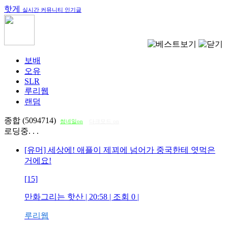
핫게
실시간 커뮤니티 인기글
보배
오유
SLR
루리웹
랜덤
종합 (5094714)
썸네일on
다크모드 on
로딩중. . .
[유머] 세상에! 애플이 제꾀에 넘어가 중국한테 엿먹은
거에요!
[15]
만화그리는 핫산
| 20:58 | 조회
0
|
루리웹