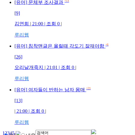
+14
[유머] 문체부 조사결과
[9]
김연희
| 21:00 | 조회
0
|
루리웹
+6
[유머] 침착맨글은 올릴때 각도기 잘재야함
[26]
오리날개죽지
| 21:01 | 조회
0
|
루리웹
+21
[유머] 여자들이 반하는 남자 몸매
[13]
| 21:00 | 조회
0
|
루리웹
1
2
3
4
5