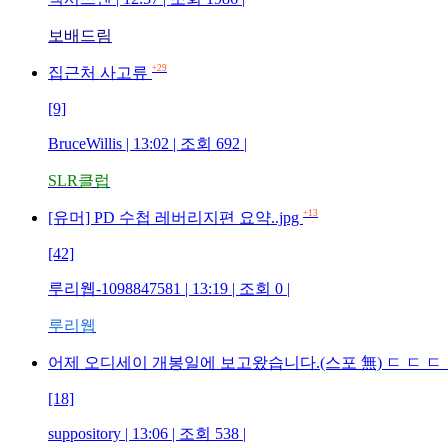
보배드림
+29
집근처 사고류
[9]
BruceWillis | 13:02 | 조회 692 |
SLR클럽
+13
[유머] PD 수첩 레버리지편 요약..jpg
[42]
루리웹-1098847581 | 13:19 | 조회 0 |
루리웹
어제 오디세이 개봉일에 보고왔습니다.(스포 無) ㄷ ㄷ ㄷ
[18]
suppository | 13:06 | 조회 538 |