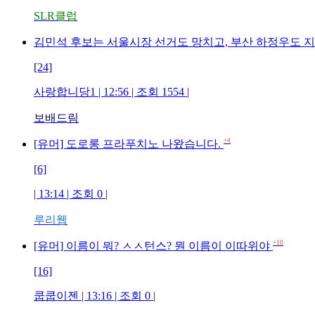
SLR클럽
김민석 후보는 서울시장 선거도 망치고, 부산 하정우도 
[24]
사랑합니당1 | 12:56 | 조회 1554 |
보배드림
+4
[유머] 도로롱 프라푸치노 나왔습니다.
[6]
| 13:14 | 조회 0 |
루리웹
+10
[유머] 이름이 뭐? ㅅㅅ턴스? 뭔 이름이 이따위야
[16]
쿱쿱이젠 | 13:16 | 조회 0 |