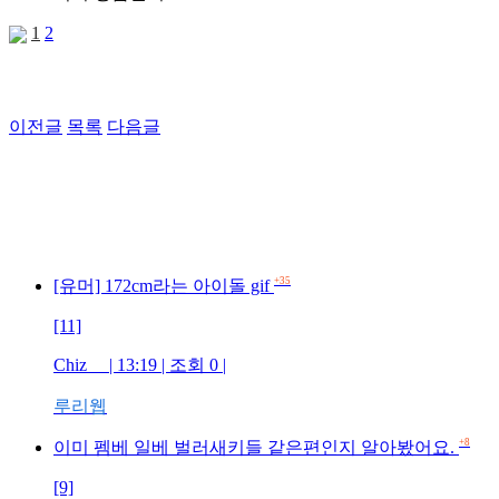
1
2
이전글
목록
다음글
+35
[유머] 172cm라는 아이돌 gif
[11]
Chiz | 13:19 | 조회 0 |
루리웹
+8
이미 펨베 일베 벌러새키들 같은편인지 알아봤어요.
[9]