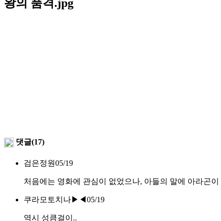
왕의 품격.jpg
댓글(17)
검은정원
05/19
처음에는 영화에 관심이 없었으나, 아들의 말에 아라곤이 
쿠라모토치나▶◀
05/19
역시 성큼걸이..