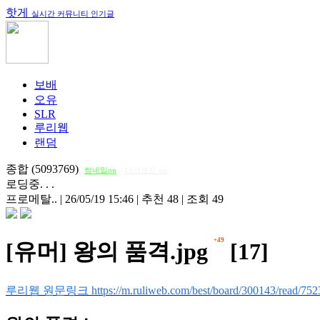
핫게
실시간 커뮤니티 인기글
보배
오유
SLR
루리웹
랜덤
종합 (5093769)
썸네일on
다크모드 on
로딩중. . .
프로메탈..
|
26/05/19 15:46
|
추천 48
|
조회 49
+49
[유머] 왕의 품격.jpg
[17]
루리웹 원문링크 https://m.ruliweb.com/best/board/300143/read/752