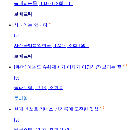
늑대의눈물 | 13:00 | 조회 818 |
보배드림
+4
사나에는 합니다
[2]
자주국방통일한국 | 12:59 | 조회 1695 |
보배드림
+13
[유머] 아놀드 슈웨제네거 아재가 아담해(?) 보이는 짤
[6]
돌파트럭 | 13:19 | 조회 0 |
루리웹
+12
현대 넥쏘로 기네스 신기록에 도전한 잇섭
[7]
넥서스엔 | 12:57 | 조회 1986 |