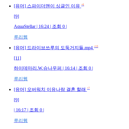
+6
[유머] 스파이더맨이 싱글인 이유
[9]
AquaStellar
| 16:24 | 조회
0
|
루리웹
+13
[유머] 드라이브쓰루의 도둑거지들.mp4
[11]
하이데마리.W.슈나우퍼
| 16:14 | 조회
0
|
루리웹
+7
[유머] 오버워치 이유나랑 결혼 할래
[9]
| 16:17 | 조회
0
|
루리웹