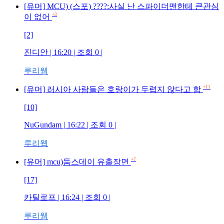
[유머] MCU) (스포) ????:사실 난 스파이더맨한테 큰관심
+3
이 없어
[2]
진디안
| 16:20 | 조회
0
|
루리웹
+11
[유머] 러시아 사람들은 호랑이가 두렵지 않다고 함
[10]
NuGundam
| 16:22 | 조회
0
|
루리웹
+7
[유머] mcu)둠스데이 유출장면
[17]
카틸로프
| 16:24 | 조회
0
|
루리웹