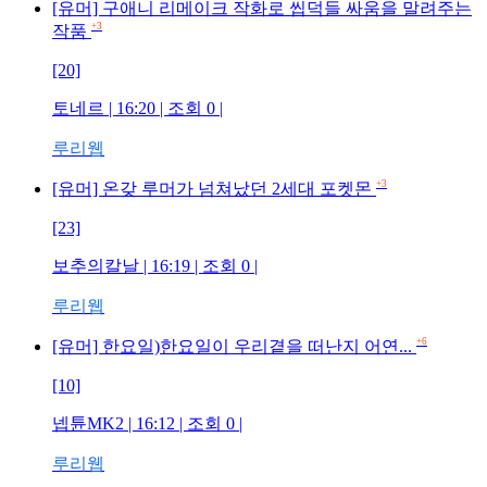
[유머] 구애니 리메이크 작화로 씹덕들 싸움을 말려주는
+3
작품
[20]
토네르
| 16:20 | 조회
0
|
루리웹
+3
[유머] 온갖 루머가 넘쳐났던 2세대 포켓몬
[23]
보추의칼날
| 16:19 | 조회
0
|
루리웹
+6
[유머] 한요일)한요일이 우리곁을 떠난지 어연...
[10]
넵튠MK2
| 16:12 | 조회
0
|
루리웹