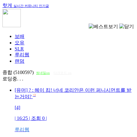
핫게
실시간 커뮤니티 인기글
보배
오유
SLR
루리웹
랜덤
종합 (5100597)
썸네일on
다크모드 on
로딩중. . .
[유머] ? : 헤이 킴! 너네 코리안은 이런 퍼니시먼트를 받
+3
는거야?
[4]
| 16:25 | 조회
0
|
루리웹