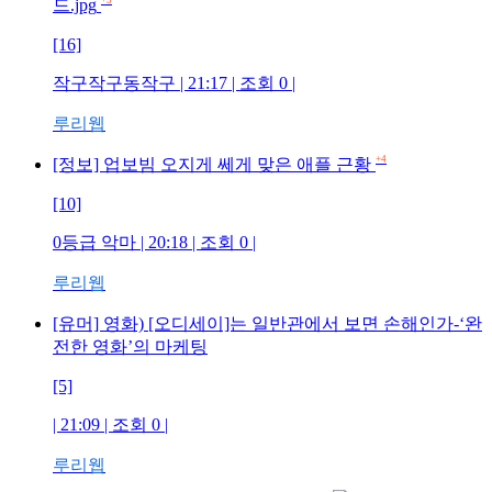
+5
드.jpg
[16]
작구작구동작구
| 21:17 | 조회
0
|
루리웹
+4
[정보] 업보빔 오지게 쎄게 맞은 애플 근황
[10]
0등급 악마
| 20:18 | 조회
0
|
루리웹
[유머] 영화) [오디세이]는 일반관에서 보면 손해인가-‘완
전한 영화’의 마케팅
[5]
| 21:09 | 조회
0
|
루리웹