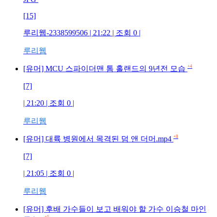
[15]
루리웹-2338599506
| 21:22 | 조회
0
|
루리웹
+4
[유머] MCU 스파이더맨 톰 홀랜드의 9년전 모습
[7]
| 21:20 | 조회
0
|
루리웹
+8
[유머] 대륙 병원에서 목격된 덤 앤 더머.mp4
[7]
| 21:05 | 조회
0
|
루리웹
[유머] 후배 가수들이 보고 배워야 할 가수 이승철 마인