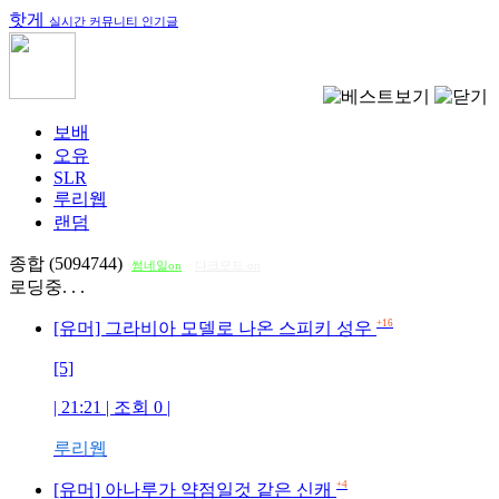
핫게
실시간 커뮤니티 인기글
보배
오유
SLR
루리웹
랜덤
종합 (5094744)
썸네일on
다크모드 on
로딩중. . .
+16
[유머] 그라비아 모델로 나온 스피키 성우
[5]
| 21:21 | 조회
0
|
루리웹
+4
[유머] 아나루가 약점일것 같은 신캐