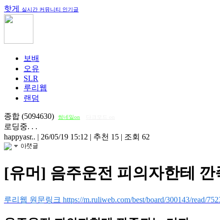
핫게
실시간 커뮤니티 인기글
보배
오유
SLR
루리웹
랜덤
종합 (5094630)
썸네일on
다크모드 on
로딩중. . .
happyasr..
|
26/05/19 15:12
|
추천 15
|
조회 62
[유머] 음주운전 피의자한테 
루리웹 원문링크 https://m.ruliweb.com/best/board/300143/read/752