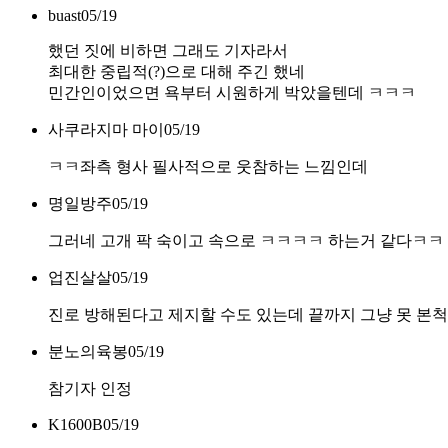
buast
05/19
했던 짓에 비하면 그래도 기자라서
최대한 중립적(?)으로 대해 주긴 했네
민간인이었으면 욕부터 시원하게 박았을텐데 ㅋㅋㅋ
사쿠라지마 마이
05/19
ㅋㅋ좌측 형사 필사적으로 웃참하는 느낌인데
명일방주
05/19
그러네 고개 팍 숙이고 속으로 ㅋㅋㅋㅋ 하는거 같다ㅋㅋ
업진살살
05/19
진로 방해된다고 제지할 수도 있는데 끝까지 그냥 못 본척 
분노의육봉
05/19
참기자 인정
K1600B
05/19