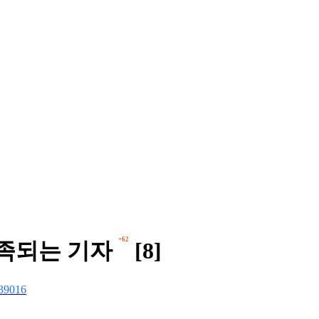
+62
깐족되는 기자
[8]
39016