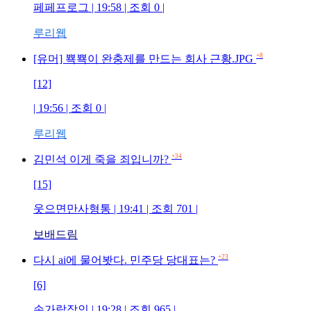
페페프로그 | 19:58 | 조회 0 |
루리웹
+8
[유머] 뾱뾱이 완충제를 만드는 회사 근황.JPG
[12]
| 19:56 | 조회 0 |
루리웹
+34
김민석 이게 죽을 죄입니까?
[15]
웃으면만사형통 | 19:41 | 조회 701 |
보배드림
+23
다시 ai에 물어봣다. 민주당 당대표는?
[6]
손가락장인 | 19:28 | 조회 965 |