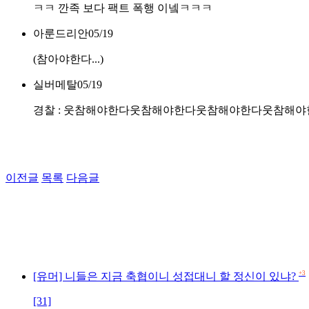
ㅋㅋ 깐족 보다 팩트 폭행 이넼ㅋㅋㅋ
아룬드리안
05/19
(참아야한다...)
실버메탈
05/19
경찰 : 웃참해야한다웃참해야한다웃참해야한다웃참해
이전글
목록
다음글
+3
[유머] 니들은 지금 축협이니 성접대니 할 정신이 있냐?
[31]