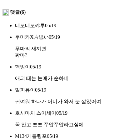
댓글(6)
네모네모캬루
05/19
후미카X片思い
05/19
푸마의 새끼면
쨔마?
핵멍이
05/19
애긔 때는 눈매가 순하네
밀피유이
05/19
귀여워 하다가 어미가 와서 눈 깔았어여
호시마치 스이세이
05/19
꼭 안고 뽀뽀 쭈압쭈압라고싶에
M134게틀링포
05/19