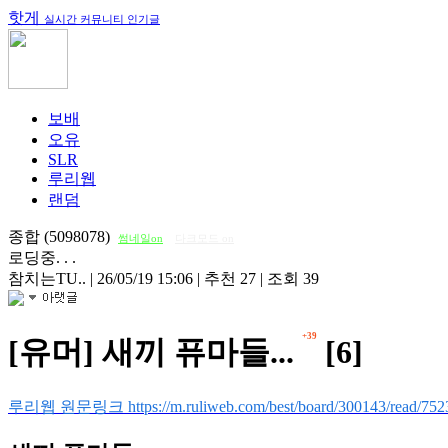
핫게
실시간 커뮤니티 인기글
보배
오유
SLR
루리웹
랜덤
종합 (5098078)
썸네일on
다크모드 on
로딩중. . .
참치는TU..
|
26/05/19 15:06
|
추천 27
|
조회 39
+39
[유머] 새끼 퓨마들...
[6]
루리웹 원문링크 https://m.ruliweb.com/best/board/300143/read/752