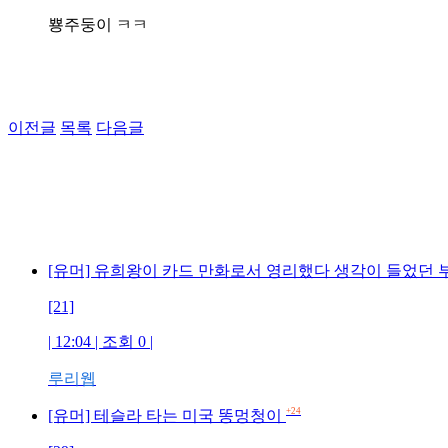
뿅주둥이 ㅋㅋ
이전글
목록
다음글
[유머] 유희왕이 카드 만화로서 영리했다 생각이 들었던
[21]
| 12:04 | 조회 0 |
루리웹
+24
[유머] 테슬라 타는 미국 똥멍청이