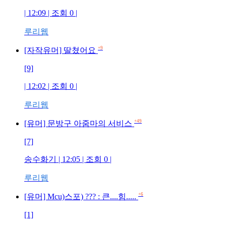
| 12:09 | 조회 0 |
루리웹
+9
[자작유머] 딸쳤어요
[9]
| 12:02 | 조회 0 |
루리웹
+49
[유머] 문방구 아줌마의 서비스
[7]
송수화기 | 12:05 | 조회 0 |
루리웹
+6
[유머] Mcu)스포) ??? : 큰....힘.....
[1]