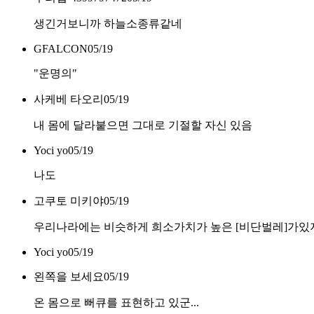
생긴거보니까 하늘소종류같네
GFALCON
05/19
"운명의"
사케베 타오리
05/19
내 몸에 달라붙으면 그대로 기절할 자신 있음
Yoci yo
05/19
나도
고쿠토 미키야
05/19
우리나라에는 비슷하게 희소가치가 높은 [비단벌레]가있지요 . 
Yoci yo
05/19
왼쪽을 보세요
05/19
온 몸으로 뻐큐를 표현하고 있군...