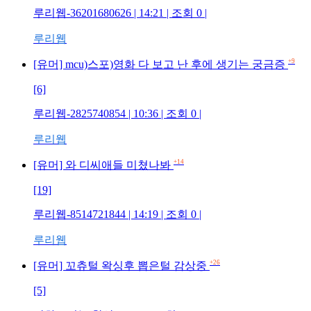
루리웹-36201680626 | 14:21 | 조회 0 |
루리웹
+9
[유머] mcu)스포)영화 다 보고 난 후에 생기는 궁금증
[6]
루리웹-2825740854 | 10:36 | 조회 0 |
루리웹
+14
[유머] 와 디씨애들 미쳤나봐
[19]
루리웹-8514721844 | 14:19 | 조회 0 |
루리웹
+26
[유머] 꼬츄털 왁싱후 뽑은털 감상중
[5]