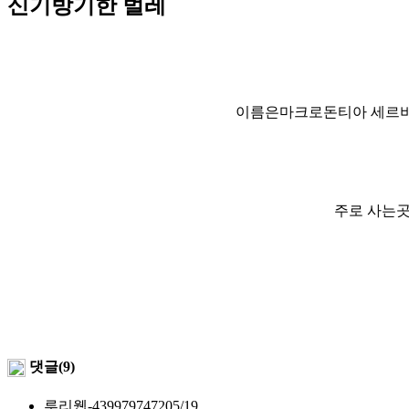
신기방기한 벌레
이름은마크로돈티아 세르비
주로 사는곳
댓글(9)
루리웹-4399797472
05/19