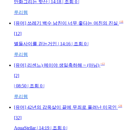
만화그리는 핫산 | 14:18 | 조회 0 |
루리웹
+18
[유머] 쓰레기 백수 남친이 너무 좋다는 여친의 진실
[12]
별들사이를 걷는거인 | 14:16 | 조회 0 |
루리웹
+13
[유머] 리센느) 메이야 생일축하해 ~ (아님)
[2]
| 08:50 | 조회 0 |
루리웹
+28
[유머] 42년의 감옥살이 끝에 무죄로 풀려난 미국인
[32]
AquaStellar | 14:19 | 조회 0 |