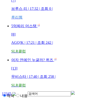
[7]
브루스 리
| 17:32 | 조회
0
|
루리웹
+3
5억짜리 머스탱
[8]
AGQ!K
| 17:21 | 조회
242
|
SLR클럽
+4
여자 연예인 누굴까? 퀴즈
[13]
무비스타
| 17:40 | 조회
258
|
SLR클럽
1
2
3
4
5
제목
내용