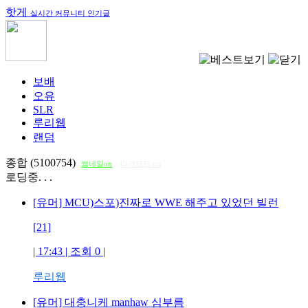
핫게
실시간 커뮤니티 인기글
보배
오유
SLR
루리웹
랜덤
종합 (5100754)
썸네일on
다크모드 on
로딩중. . .
[유머] MCU)스포)진짜로 WWE 해주고 있었던 빌런
[21]
| 17:43 | 조회
0
|
루리웹
[유머] 대충니케 manhaw 심부름