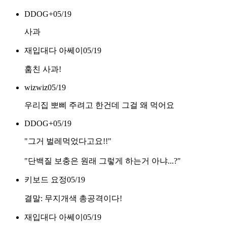
DDOG+
05/19
사과
재입대다 아쎄이
05/19
훔친 사과!
wizwiz
05/19
우리집 뽀삐 주려고 한건데 그걸 왜 먹어요
DDOG+
05/19
"그거 벌레먹었다고요!!"
"단백질 보충은 원래 그렇게 하는거 아냐...?"
키보드 요정
05/19
결말: 무지개색 총공격이다!
재입대다 아쎄이
05/19