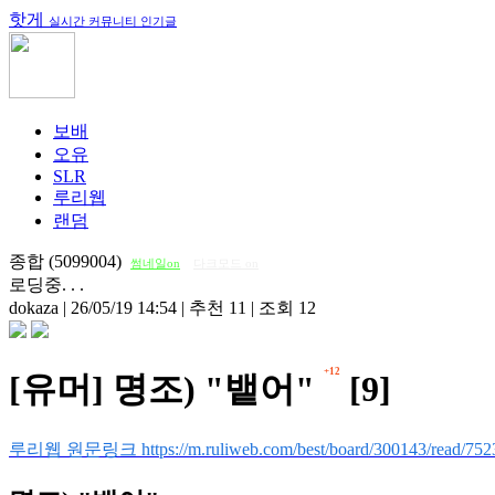
핫게
실시간 커뮤니티 인기글
보배
오유
SLR
루리웹
랜덤
종합 (5099004)
썸네일on
다크모드 on
로딩중. . .
dokaza
|
26/05/19 14:54
|
추천 11
|
조회 12
+12
[유머] 명조) "뱉어"
[9]
루리웹 원문링크 https://m.ruliweb.com/best/board/300143/read/752