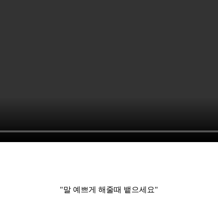
"말 예쁘게 해줄때 뱉으세요"