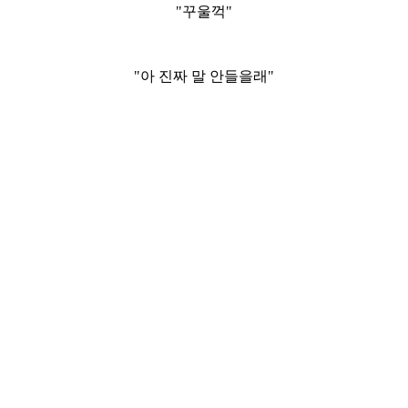
"꾸울꺽"
"아 진짜 말 안들을래"