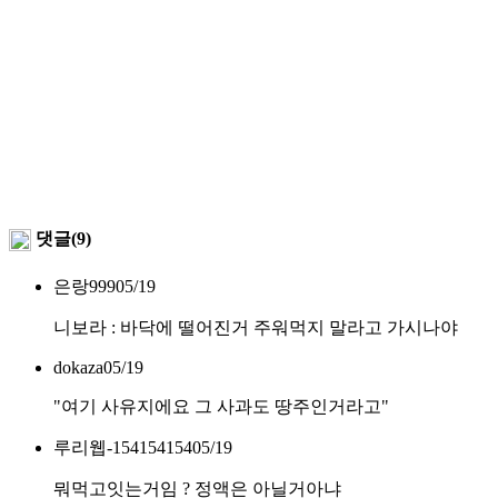
댓글(9)
은랑999
05/19
니보라 : 바닥에 떨어진거 주워먹지 말라고 가시나야
dokaza
05/19
"여기 사유지에요 그 사과도 땅주인거라고"
루리웹-154154154
05/19
뭐먹고잇는거임 ? 정액은 아닐거아냐