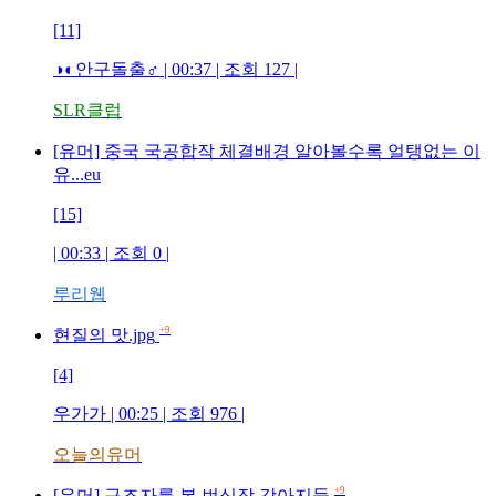
[11]
◑◐안구돌출♂
| 00:37 | 조회
127
|
SLR클럽
[유머] 중국 국공합작 체결배경 알아볼수록 얼탱없는 이
유...eu
[15]
| 00:33 | 조회
0
|
루리웹
+9
현질의 맛.jpg
[4]
우가가
| 00:25 | 조회
976
|
오늘의유머
+9
[유머] 구조자를 본 번식장 강아지들