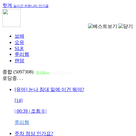
핫게
실시간 커뮤니티 인기글
보배
오유
SLR
루리웹
랜덤
종합 (5097308)
썸네일on
다크모드 on
로딩중. . .
[유머] 눈나 침대 밑에 이건 뭐야?
[14]
| 00:39 | 조회
0
|
루리웹
주차 정상 인가요?