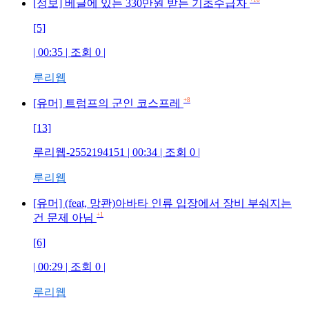
+10
[정보] 베글에 있는 330만원 받는 기초수급자
[5]
| 00:35 | 조회
0
|
루리웹
+8
[유머] 트럼프의 군인 코스프레
[13]
루리웹-2552194151
| 00:34 | 조회
0
|
루리웹
[유머] (feat, 망콴)아바타 인류 입장에서 장비 부숴지는
+1
건 문제 아님
[6]
| 00:29 | 조회
0
|
루리웹