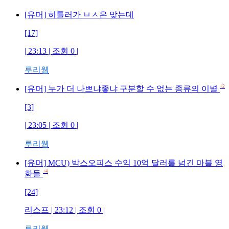
[유머] 히틀러가 ㅂㅅ은 맞는데
[17]
| 23:13 | 조회
0
|
루리웹
+2
[유머] 누가 더 나쁘냐좋냐 구분할 수 없는 종류의 이별
[3]
| 23:05 | 조회
0
|
루리웹
[유머] MCU) 박스오피스 수익 10억 달러를 넘긴 마블 영
+4
화들
[24]
리스프
| 23:12 | 조회
0
|
루리웹