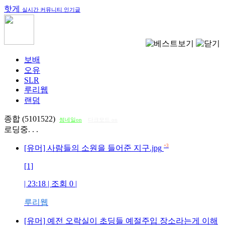
핫게
실시간 커뮤니티 인기글
보배
오유
SLR
루리웹
랜덤
종합 (5101522)
썸네일on
다크모드 on
로딩중. . .
+3
[유머] 사람들의 소원을 들어준 지구.jpg
[1]
| 23:18 | 조회
0
|
루리웹
[유머] 예전 오락실이 초딩들 예절주입 장소라는게 이해