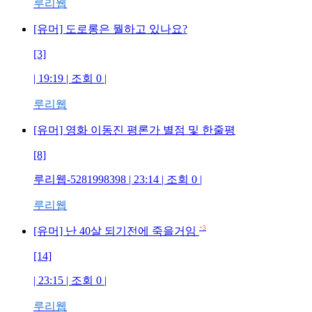
루리웹
[유머] 도로롱은 뭘하고 있나요?
[3]
| 19:19 | 조회
0
|
루리웹
[유머] 영화 이동진 평론가 별점 및 한줄평
[8]
루리웹-5281998398
| 23:14 | 조회
0
|
루리웹
+3
[유머] 난 40살 되기전에 죽을거임
[14]
| 23:15 | 조회
0
|
루리웹