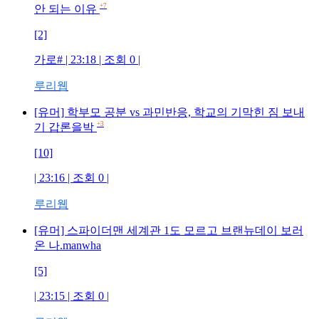
+7
안 되는 이유
[2]
가로#
| 23:18 | 조회
0
|
루리웹
[유머] 학부모 공분 vs 과민반응, 학교의 기막힌 짐 보내
+3
기 갑론을박
[10]
| 23:16 | 조회
0
|
루리웹
[유머] 스파이더맨 세계관 1도 모르고 브랜뉴데이 보러
온 나.manwha
[5]
| 23:15 | 조회
0
|