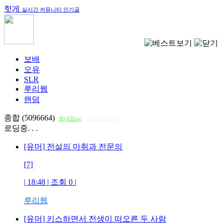
핫게
실시간 커뮤니티 인기글
보배
오유
SLR
루리웹
랜덤
종합 (5096664)
썸네일on
다크모드 on
로딩중. . .
[유머] 전설의 마취과 전문의
[7]
| 18:48 | 조회
0
|
루리웹
[유머] 키스하면서 전생이 떠오른 두 사람