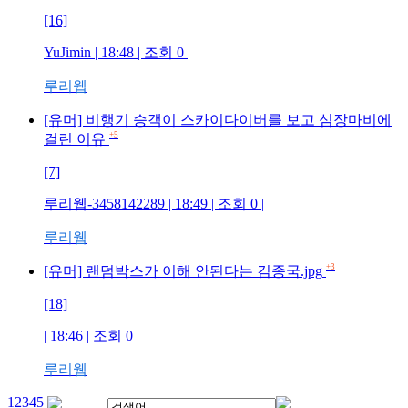
[16]
YuJimin
| 18:48 | 조회
0
|
루리웹
[유머] 비행기 승객이 스카이다이버를 보고 심장마비에
+5
걸린 이유
[7]
루리웹-3458142289
| 18:49 | 조회
0
|
루리웹
+3
[유머] 랜덤박스가 이해 안된다는 김종국.jpg
[18]
| 18:46 | 조회
0
|
루리웹
1
2
3
4
5