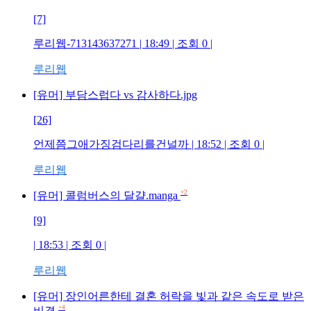
[7]
루리웹-713143637271
| 18:49 | 조회
0
|
루리웹
[유머] 부담스럽다 vs 감사하다.jpg
[26]
언제쯤그애가징검다리를건널까
| 18:52 | 조회
0
|
루리웹
+2
[유머] 콜럼버스의 달걀.manga
[9]
| 18:53 | 조회
0
|
루리웹
[유머] 장인어른한테 결혼 허락을 빛과 같은 속도로 받은
+4
비결