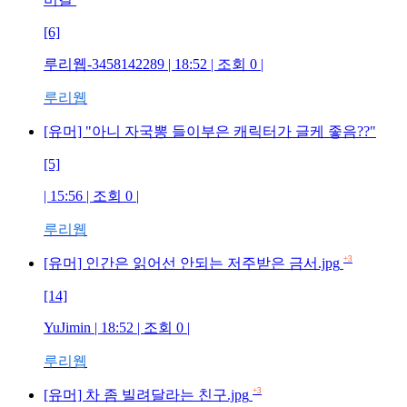
[6]
루리웹-3458142289
| 18:52 | 조회
0
|
루리웹
[유머] "아니 자국뽕 들이부은 캐릭터가 글케 좋음??"
[5]
| 15:56 | 조회
0
|
루리웹
+3
[유머] 인간은 읽어선 안되는 저주받은 금서.jpg
[14]
YuJimin
| 18:52 | 조회
0
|
루리웹
+3
[유머] 차 좀 빌려달라는 친구.jpg