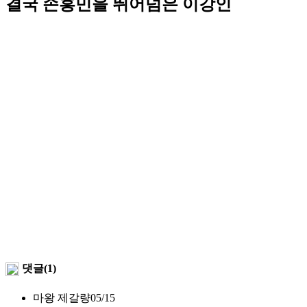
결국 손흥민을 뛰어넘은 이강인
댓글(1)
마왕 제갈량
05/15