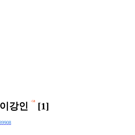
+58
 이강인
[1]
89908