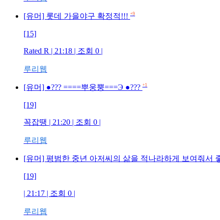
+9
[유머] 롯데 가을야구 확정적!!!
[15]
Rated R | 21:18 | 조회 0 |
루리웹
+1
[유머] ●??? ====뿌웅뿡===Э ●???
[19]
꼭잡땡 | 21:20 | 조회 0 |
루리웹
[유머] 평범한 중년 아저씨의 삶을 적나라하게 보여줘서 좋은
[19]
| 21:17 | 조회 0 |
루리웹