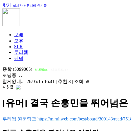
핫게
실시간 커뮤니티 인기글
보배
오유
SLR
루리웹
랜덤
종합 (5099065)
썸네일on
다크모드 on
로딩중. . .
할게없네..
|
26/05/15 16:41
|
추천 8
|
조회 58
[유머] 결국 손흥민을 뛰어넘은
루리웹 원문링크 https://m.ruliweb.com/best/board/300143/read/751