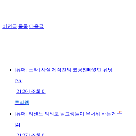
이전글
목록
다음글
[유머] 스타] 사실 제작진의 코딩찐빠였던 유닛
[35]
| 21:26 | 조회 0 |
루리웹
+12
[유머] 리센느 의외로 남고생들이 무서워 하는거
[4]
| 21:27 | 조회 0 |