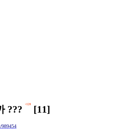
+120
???
[11]
/989454