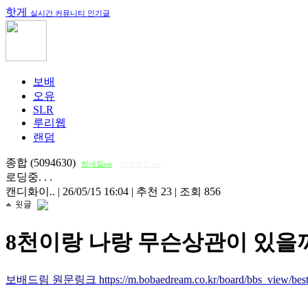
핫게
실시간 커뮤니티 인기글
보배
오유
SLR
루리웹
랜덤
종합 (5094630)
썸네일on
다크모드 on
로딩중. . .
캔디화이..
|
26/05/15 16:04
|
추천 23
|
조회 856
8천이랑 나랑 무슨상관이 있을까 
보배드림 원문링크 https://m.bobaedream.co.kr/board/bbs_view/best