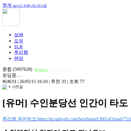
핫게
실시간 커뮤니티 인기글
보배
오유
SLR
루리웹
랜덤
종합 (5097628)
썸네일on
다크모드 on
로딩중. . .
찌찌야
|
26/05/15 16:10
|
추천 35
|
조회 77
[유머] 수인분당선 인간이 타도
루리웹 원문링크 https://m.ruliweb.com/best/board/300143/read/751