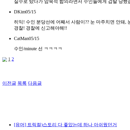
실수로 탔다가 암묵적 합의라면서 수인들에게 겁탈 당했
DKim
05/15
히익! 수인 분당선에 어째서 사람이?? 눈 마주치면 안돼, 
경찰! 경찰에 신고해야해!!
CatMan
05/15
수인/minute 선 ㅋㅋㅋㅋ
1
2
이전글
목록
다음글
[유머] 트릭컬)스토리 다 좋았는데 하나 아쉬웠던거