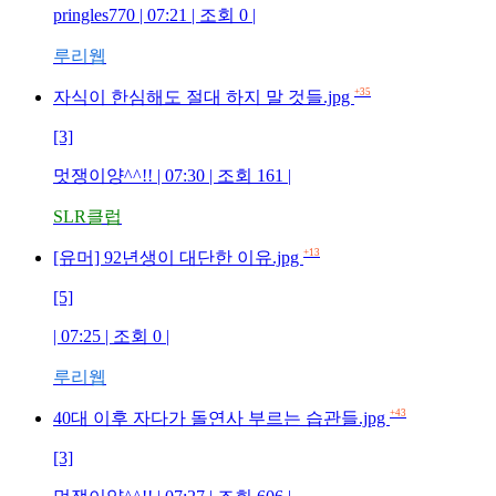
pringles770 | 07:21 | 조회 0 |
루리웹
+35
자식이 한심해도 절대 하지 말 것들.jpg
[3]
멋쟁이양^^!! | 07:30 | 조회 161 |
SLR클럽
+13
[유머] 92년생이 대단한 이유.jpg
[5]
| 07:25 | 조회 0 |
루리웹
+43
40대 이후 자다가 돌연사 부르는 습관들.jpg
[3]