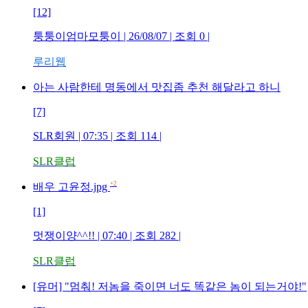
[12]
퉁퉁이엄마모퉁이 | 26/08/07 | 조회 0 |
루리웹
아는 사람한테 명동에서 맛집좀 추천 해달라고 하니
[7]
SLR회원 | 07:35 | 조회 114 |
SLR클럽
+2
배우 고윤정.jpg
[1]
멋쟁이양^^!! | 07:40 | 조회 282 |
SLR클럽
[유머] "멈춰! 저놈을 죽이면 너도 똑같은 놈이 되는거야!"