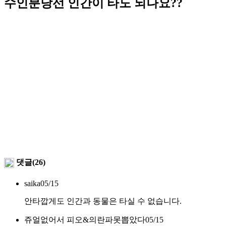
수인분당선 인간이 타도 되나요??
댓글(26)
saika
05/15
안타깝게도 인간과 동물은 타실 수 없습니다.
쥬얼없어서 피오&의란파못뽑았다
05/15