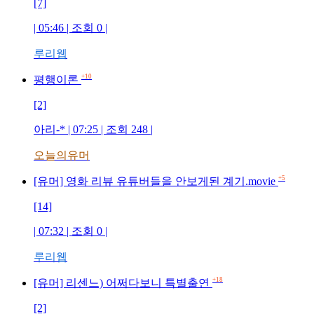
[7]
| 05:46 | 조회 0 |
루리웹
+10
평행이론
[2]
아리-* | 07:25 | 조회 248 |
오늘의유머
+5
[유머] 영화 리뷰 유튜버들을 안보게된 계기.movie
[14]
| 07:32 | 조회 0 |
루리웹
+18
[유머] 리센느) 어쩌다보니 특별출연
[2]