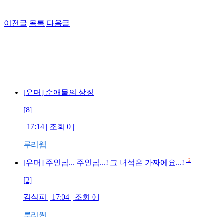
이전글
목록
다음글
[유머] 순애물의 상징
[8]
| 17:14 | 조회 0 |
루리웹
+2
[유머] 주인님... 주인님...! 그 녀석은 가짜에요...!
[2]
김식피 | 17:04 | 조회 0 |
루리웹