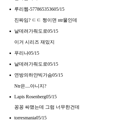
루리웹-5778653536
05/15
진짜임? ㄷㄷ 쩡이면 ntr물인데
날데려가줘도로
05/15
이거 시리즈 재밌지
푸리나
05/15
날데려가줘도로
05/15
연방의하얀빅가슴
05/15
Ntr은....아니지?
Lapis Rosenberg
05/15
꽁꽁 싸맸는데 그럼 너무한건데
torresmania
05/15