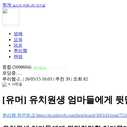
핫게
실시간 커뮤니티 인기글
보배
오유
SLR
루리웹
랜덤
종합 (5098604)
썸네일on
다크모드 on
로딩중. . .
루리웹-2..
|
26/05/15 16:03
|
추천 39
|
조회 82
[유머] 유치원생 엄마들에게 
루리웹 원문링크 https://m.ruliweb.com/best/board/300143/read/751