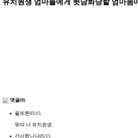
유치원생 엄마들에게 뒷담화당할 엄마몸
댓글(9)
울트론ㅤ
05/15
뜌땨 나 유치원생
간사합니다
05/15