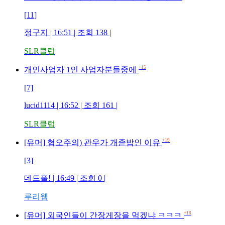
[11]
정구지 | 16:51 | 조회 138 |
SLR클럽
+15
개인사업자 1인 사업자분들중에
[7]
lucid1114 | 16:52 | 조회 161 |
SLR클럽
+19
[유머] 혐오주의) 관우가 개졷밥인 이유
[3]
데드풀! | 16:49 | 조회 0 |
루리웹
+18
[유머] 외국인들이 간장게장을 먹겠냐 ㅋㅋㅋ