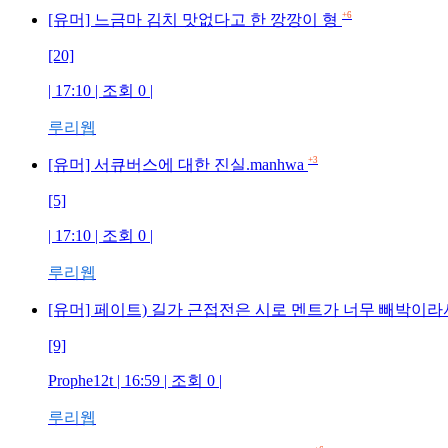
+6
[유머] 느금마 김치 맛없다고 한 깡깡이 형
[20]
| 17:10 | 조회 0 |
루리웹
+3
[유머] 서큐버스에 대한 진실.manhwa
[5]
| 17:10 | 조회 0 |
루리웹
[유머] 페이트) 길가 근접전은 시로 멘트가 너무 빼박이라
[9]
Prophe12t | 16:59 | 조회 0 |
루리웹