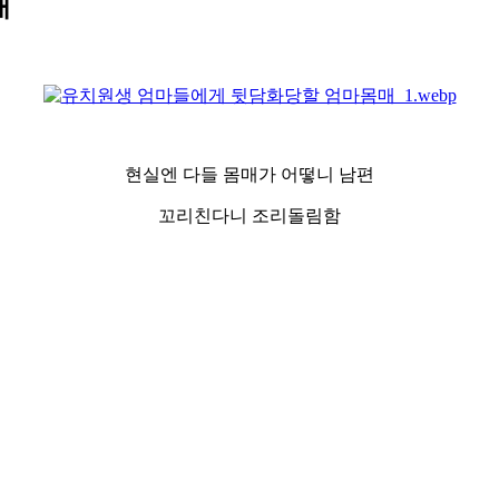
매
현실엔 다들 몸매가 어떻니 남편
꼬리친다니 조리돌림함