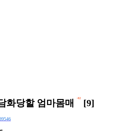
+82
뒷담화당할 엄마몸매
[9]
89546