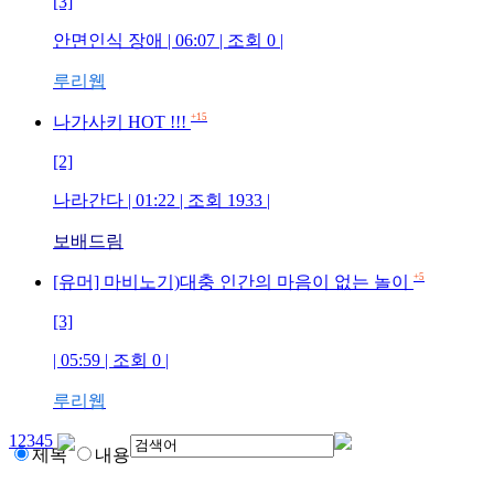
[3]
안면인식 장애
| 06:07 | 조회
0
|
루리웹
+15
나가사키 HOT !!!
[2]
나라간다
| 01:22 | 조회
1933
|
보배드림
+5
[유머] 마비노기)대충 인간의 마음이 없는 놀이
[3]
| 05:59 | 조회
0
|
루리웹
1
2
3
4
5
제목
내용