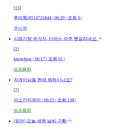
[13]
루리웹-8514721844
| 06:29 | 조회
0
|
루리웹
+6
시래기랑 우거지, 단어는 자주 헷갈리네요.
[2]
knowhow
| 06:17 | 조회
61
|
SLR클럽
자게이님들 현재 뭐하시나요?
[7]
아소인지유미
| 06:15 | 조회
138
|
SLR클럽
+13
[유머] 오늘 새벽 날씨 근황