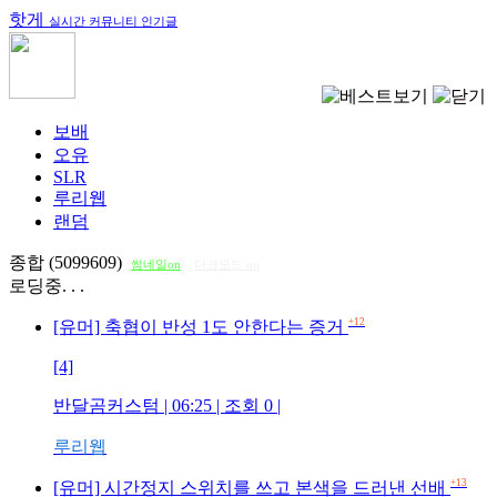
핫게
실시간 커뮤니티 인기글
보배
오유
SLR
루리웹
랜덤
종합 (5099609)
썸네일on
다크모드 on
로딩중. . .
+12
[유머] 축협이 반성 1도 안한다는 증거
[4]
반달곰커스텀
| 06:25 | 조회
0
|
루리웹
+13
[유머] 시간정지 스위치를 쓰고 본색을 드러낸 선배