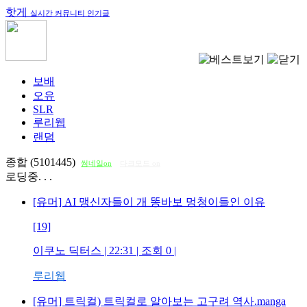
핫게
실시간 커뮤니티 인기글
보배
오유
SLR
루리웹
랜덤
종합 (5101445)
썸네일on
다크모드 on
로딩중. . .
[유머] AI 맹신자들이 개 똥바보 멍청이들인 이유
[19]
이쿠노 딕터스
| 22:31 | 조회
0
|
루리웹
[유머] 트릭컬) 트릭컬로 알아보는 고구려 역사.manga