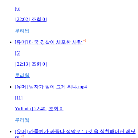
[6]
| 22:02 | 조회
0
|
루리웹
+2
[유머] 태국 경찰이 체포한 사람
[5]
| 22:13 | 조회
0
|
루리웹
[유머] 남자가 팔이 그게 뭐냐.mp4
[11]
YuJimin
| 22:40 | 조회
0
|
루리웹
[유머] 카툭튀가 짜증나 정말로 '그것'을 실천해버린 레딧
+2
인